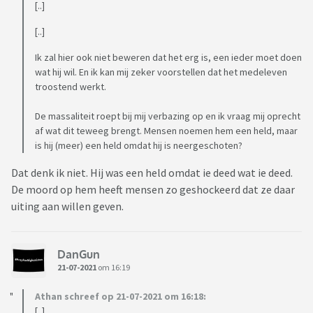
[..]
[..]
Ik zal hier ook niet beweren dat het erg is, een ieder moet doen
wat hij wil. En ik kan mij zeker voorstellen dat het medeleven
troostend werkt.
De massaliteit roept bij mij verbazing op en ik vraag mij oprecht
af wat dit teweeg brengt. Mensen noemen hem een held, maar
is hij (meer) een held omdat hij is neergeschoten?
Dat denk ik niet. Hij was een held omdat ie deed wat ie deed.
De moord op hem heeft mensen zo geshockeerd dat ze daar
uiting aan willen geven.
DanGun
21-07-2021
om 16:19
Athan schreef op 21-07-2021 om 16:18:
[..]