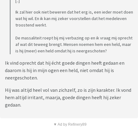
[..]
Ik zal hier ook niet beweren dat het erg is, een ieder moet doen
wat hij wil. En ik kan mij zeker voorstellen dat het medeleven
troostend werkt.
De massaliteit roept bij mij verbazing op en ik vraag mij oprecht
af wat dit teweeg brengt. Mensen noemen hem een held, maar
is hij (meer) een held omdat hij is neergeschoten?
Ik vind oprecht dat hij écht goede dingen heeft gedaan en
daarom is hij in mijn ogen een held, niet omdat hij is
neergeschoten.
Hij was altijd heel vol van zichzelf, zo is zijn karakter. Ik vond
hem altijd irritant, maarja, goede dingen heeft hij zeker
gedaan.
▼ Ad by Refinery89