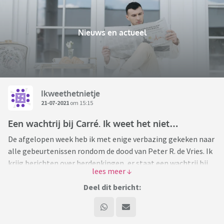
Nieuws en actueel
Ikweethetnietje
21-07-2021
om 15:15
Een wachtrij bij Carré. Ik weet het niet…
De afgelopen week heb ik met enige verbazing gekeken naar
alle gebeurtenissen rondom de dood van Peter R. de Vries. Ik
krijg berichten over herdenkingen, er staat een wachtrij bij
Carré en ik snap eigenlijk niet zo goed waarom.
Nu moet ik eerlijk bekennen dat ik geen grote tv-kijker ben
Deel dit bericht:
en bij het zien van Peter R. de Vries was mijn eerste reactie
altijd zappen. Misschien dat ik het hierdoor ook niet snap.
Ik erken dat hij belangrijk was voor de (misdaad)journalistiek