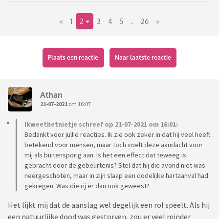
in Nederland en dat deze aanslag in het licht van de vrije
«
1
2
3
4
5
..
26
»
journalistiek een belangrijke gebeurtenis is, maar deze
‘populariteit’ (bij gebrek aan een beter woord) verrast mij.
Is het de daad die half Nederland op de been brengt of is het
Plaats een reactie
Naar laatste reactie
de persoon?
Ik ben benieuwd wat anderen hiervan vinden en of je zelf in
de rij bij Carré zou gaan staan/staat.
Athan
21-07-2021
om 16:07
Ikweethetnietje schreef op 21-07-2021 om 16:01:
Bedankt voor jullie reacties. Ik zie ook zeker in dat hij veel heeft
betekend voor mensen, maar toch voelt deze aandacht voor
mij als buitensporig aan. Is het een effect dat teweeg is
gebracht door de gebeurtenis? Stel dat hij die avond niet was
neergeschoten, maar in zijn slaap een dodelijke hartaanval had
gekregen. Was die rij er dan ook geweest?
Het lijkt mij dat de aanslag wel degelijk een rol speelt. Als hij
een natuurlijke dood was gestorven, zou er veel minder