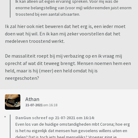
Ik kan alleen uit eigen ervaring spreken. Voor mij was de
enorme belangstelling van (voor mij) wildvreemden juist enorm
troostend bij een aantal uitvaarten.
Ik zal hier ook niet beweren dat het erg is, een ieder moet
doen wat hij wil. En ik kan mij zeker voorstellen dat het
medeleven troostend werkt.
De massaliteit roept bij mij verbazing op en ik vraag mij
oprecht af wat dit teweeg brengt. Mensen noemen hem een
held, maar is hij (meer) een held omdat hij is
neergeschoten?
Athan
21-07-2021
om 16:18
DanGun schreef op 21-07-2021 om 16:14:
Even los van de huidige omstandigheden mbt Corona; hoe erg
is het nu eigenlijk dat mensen hun gevoelens willens uiten en
delen? Dat is toch iets heel menselijks? Vroeger ging je