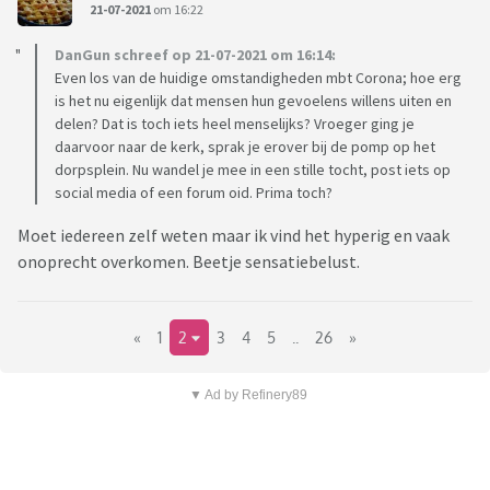
21-07-2021
om 16:22
DanGun schreef op 21-07-2021 om 16:14:
Even los van de huidige omstandigheden mbt Corona; hoe erg
is het nu eigenlijk dat mensen hun gevoelens willens uiten en
delen? Dat is toch iets heel menselijks? Vroeger ging je
daarvoor naar de kerk, sprak je erover bij de pomp op het
dorpsplein. Nu wandel je mee in een stille tocht, post iets op
social media of een forum oid. Prima toch?
Moet iedereen zelf weten maar ik vind het hyperig en vaak
onoprecht overkomen. Beetje sensatiebelust.
«
1
2
3
4
5
..
26
»
▼ Ad by Refinery89