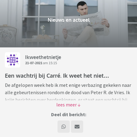
Nieuws en actueel
Ikweethetnietje
21-07-2021
om 15:15
Een wachtrij bij Carré. Ik weet het niet…
De afgelopen week heb ik met enige verbazing gekeken naar
alle gebeurtenissen rondom de dood van Peter R. de Vries. Ik
krijg berichten over herdenkingen, er staat een wachtrij bij
Carré en ik snap eigenlijk niet zo goed waarom.
Nu moet ik eerlijk bekennen dat ik geen grote tv-kijker ben
Deel dit bericht:
en bij het zien van Peter R. de Vries was mijn eerste reactie
altijd zappen. Misschien dat ik het hierdoor ook niet snap.
Ik erken dat hij belangrijk was voor de (misdaad)journalistiek