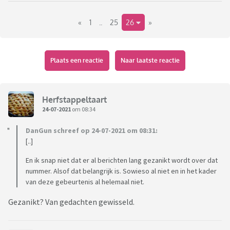
in Nederland en dat deze aanslag in het licht van de vrije
«
1
..
25
26
»
journalistiek een belangrijke gebeurtenis is, maar deze
‘populariteit’ (bij gebrek aan een beter woord) verrast mij.
Is het de daad die half Nederland op de been brengt of is het
Plaats een reactie
Naar laatste reactie
de persoon?
Ik ben benieuwd wat anderen hiervan vinden en of je zelf in
de rij bij Carré zou gaan staan/staat.
Herfstappeltaart
24-07-2021
om 08:34
DanGun schreef op 24-07-2021 om 08:31:
[..]
En ik snap niet dat er al berichten lang gezanikt wordt over dat
nummer. Alsof dat belangrijk is. Sowieso al niet en in het kader
van deze gebeurtenis al helemaal niet.
Gezanikt? Van gedachten gewisseld.