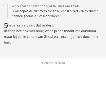
watertoren schreef op 24-07-2021 om 17:41:
Ik wil bepaalde nummers die ze bij een uitvaart van dierbaren
hebben gedraaid niet meer horen.
iedereen ervaart dat anders.
Ik snap het ook wel hoor, want ja het maakt me dankbaar
maar bij de 1e tonen van Ghostbusters snijdt het door m’n
hart.
▼ Ad by Refinery89