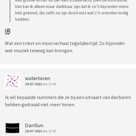
een grinnik en her en der een schaterlach) toen de intro klonk.
Dan kan ik alleen maar dankbaar zijn dat ik zo’n bijzonder mens
heb gekend, die zelfs na zijn dood wist wat z’n vrienden nodig
hadden.
Wat een triest en mooi verhaal tegelijkertijd. Zo bijzonder
wat muziek teweeg kan brengen.
watertoren
24-07-2021
om 17:41
Ik wil bepaalde nummers die ze bij een uitvaart van dierbaren
hebben gedraaid niet meer horen.
DanGun
24-07-2021
om 17:47