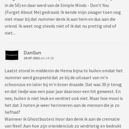
in de 50) en daar werd van de Simple Minds - Don't You
(Forget About Me) gedraaid. Ik kende mijn zwager toen nog
niet maar bij dat nummer denk ik aan hem en dus aan die
vriend. Ik weet nog steeds niet of ik dat nu prettig vind of
niet...
DanGun
24-07-2021
om 14:18
Laatst stond in middenin de Hema bijna te huilen omdat het
nummer werd gespeeld dat ze bij de uitvaart van m’n
schoonzus en later bij m’n broer draaide. Dat was 30 jr terug
en dat liedje was een paar jaar daarvoor een hit geweest. En
nee, huilen is niet leuk en verdriet ook niet. Maar hoe mooi is
het dat 3 noten je weer herinneren aan de mensen die je zo
liefhad?
Wanneer ik Ghostbusters hoor dan denk ik aan de crematie
van Neef. Aan hoe zijn vriendenclub zo verdrietig en bedrukt