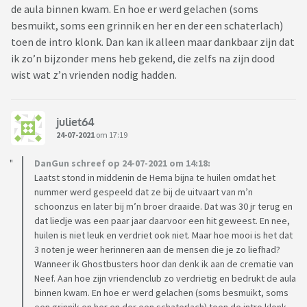
de aula binnen kwam. En hoe er werd gelachen (soms
besmuikt, soms een grinnik en her en der een schaterlach)
toen de intro klonk. Dan kan ik alleen maar dankbaar zijn dat
ik zo’n bijzonder mens heb gekend, die zelfs na zijn dood
wist wat z’n vrienden nodig hadden.
juliet64
24-07-2021
om 17:19
DanGun schreef op 24-07-2021 om 14:18:
Laatst stond in middenin de Hema bijna te huilen omdat het
nummer werd gespeeld dat ze bij de uitvaart van m’n
schoonzus en later bij m’n broer draaide. Dat was 30 jr terug en
dat liedje was een paar jaar daarvoor een hit geweest. En nee,
huilen is niet leuk en verdriet ook niet. Maar hoe mooi is het dat
3 noten je weer herinneren aan de mensen die je zo liefhad?
Wanneer ik Ghostbusters hoor dan denk ik aan de crematie van
Neef. Aan hoe zijn vriendenclub zo verdrietig en bedrukt de aula
binnen kwam. En hoe er werd gelachen (soms besmuikt, soms