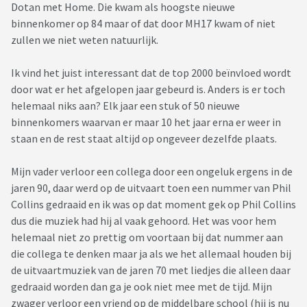
Dotan met Home. Die kwam als hoogste nieuwe
binnenkomer op 84 maar of dat door MH17 kwam of niet
zullen we niet weten natuurlijk.
Ik vind het juist interessant dat de top 2000 beïnvloed wordt
door wat er het afgelopen jaar gebeurd is. Anders is er toch
helemaal niks aan? Elk jaar een stuk of 50 nieuwe
binnenkomers waarvan er maar 10 het jaar erna er weer in
staan en de rest staat altijd op ongeveer dezelfde plaats.
Mijn vader verloor een collega door een ongeluk ergens in de
jaren 90, daar werd op de uitvaart toen een nummer van Phil
Collins gedraaid en ik was op dat moment gek op Phil Collins
dus die muziek had hij al vaak gehoord. Het was voor hem
helemaal niet zo prettig om voortaan bij dat nummer aan
die collega te denken maar ja als we het allemaal houden bij
de uitvaartmuziek van de jaren 70 met liedjes die alleen daar
gedraaid worden dan ga je ook niet mee met de tijd. Mijn
zwager verloor een vriend op de middelbare school (hij is nu