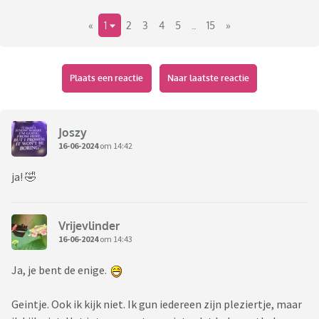
«
1
2
3
4
5
..
15
»
Plaats een reactie
Naar laatste reactie
Joszy
16-06-2024
om 14:42
ja! 🤣
Vrijevlinder
16-06-2024
om 14:43
Ja, je bent de enige.
Geintje. Ook ik kijk niet. Ik gun iedereen zijn pleziertje, maar