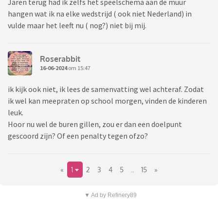
Jaren terug had ik zelfs het speelschema aan de muur
hangen wat ik na elke wedstrijd ( ook niet Nederland) in
vulde maar het leeft nu ( nog?) niet bij mij.
Roserabbit
16-06-2024
om 15:47
ik kijk ook niet, ik lees de samenvatting wel achteraf. Zodat
ik wel kan meepraten op school morgen, vinden de kinderen
leuk.
Hoor nu wel de buren gillen, zou er dan een doelpunt
gescoord zijn? Of een penalty tegen ofzo?
«
1
2
3
4
5
..
15
»
▼ Ad by Refinery89