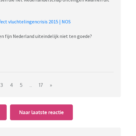
ffect vluchtelingencrisis 2015 | NOS
n fijn Nederland uiteindelijk niet ten goede?
3
4
5
..
17
»
Naar laatste reactie