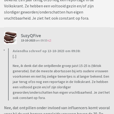
Volkskrant. Ze hebben een voltooid gezin en/of zijn
slordiger geworden/onderschatten hun eigen
vruchtbaarheid. Je ziet het ook constant op fora.
SuzyQFive
13-10-2023
om 09:55
Aviendha schreef op 13-10-2023 om 09:38:
[..]
Nee, ik denk dat die ontpillende groep juist 15-25 is (tiktok
generatie). Dat de meeste abortussen bij iets oudere vrouwen
voorkomen en niet bij zielige tienertjes is al langer bekend. Een
jaar terug ofzo nog een reportage in de Volkskrant. Ze hebben
een voltooid gezin en/of zijn slordiger
geworden/onderschatten hun eigen vruchtbaarheid. Je ziet het
ook constant op fora.
Nee, dat ontpillen onder invloed van influencers komt vooral
voor bij de wat hogere opgeleide vrouwen boven de 30. De