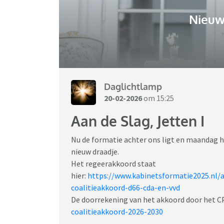
Nieuw
Daglichtlamp
20-02-2026
om 15:25
Aan de Slag, Jetten I
Nu de formatie achter ons ligt en maandag he
nieuw draadje.
Het regeerakkoord staat
hier:
https://www.kabinetsformatie2025.nl/a
coalitieakkoord-d66-cda-en-vvd
De doorrekening van het akkoord door het CP
coalitieakkoord-2026-2030