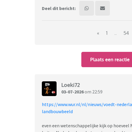
Deel dit bericht:
«
1
..
54
Plaats een reactie
Loeki72
03-07-2026
om 22:59
https://www.wur.nl/nl/nieuws/voedt-nederl
landbouwbeeld
even een wetenschappelijke kijk op hoeveel 