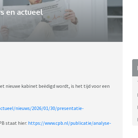
s en actueel
t nieuwe kabinet beëdigd wordt, is het tijd voor een
ctueel/nieuws/2026/01/30/presentatie-
B staat hier:
https://www.cpb.nl/publicatie/analyse-