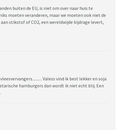
 landen buiten de EU, is niet om over naar huis te
ij niks moeten veranderen, maar we moeten ook niet de
aan stikstof of CO2, een wereldwijde bijdrage levert,
eesvervangers........... Valess vind ik best lekker en soja
getarische hamburgers dan wordt ik niet echt blij. Een
t.