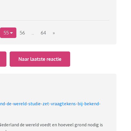
55
56
..
64
»
Naar laatste reactie
and-de-wereld-studie-zet-vraagtekens-bij-bekend-
Nederland de wereld voedt en hoeveel grond nodig is