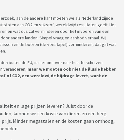
onderzoek, aan de andere kant moeten we als Nederland zijnde
uitstoten aan CO2 en stikstof, wereldwijd resultaten geeft. Het
eren en wat dus zal verminderen door het invoeren van een
door andere landen. Simpel vraag en aanbod verhaal. Wij
oepassen en de boeren (de veestapel) verminderen, dat gat wat
gen.
anden buiten de EU, is niet om over naar huis te schrijven.
ten veranderen,
maar we moeten ook niet de illusie hebben
of of CO2, een wereldwijde bijdrage levert, want de
iteit en lage prijzen leveren? Juist door de
houden, kunnen we ten koste van dieren en een berg
ge prijs. Minder megastalen en de kosten gaan omhoog,
 beneden.