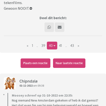
tekenfilms.
Gewoon NOOIT.⛔️
Deel dit bericht:
«
1
..
39
40
41
..
43
»
Plaats een reactie
Naar laatste reactie
Chipndale
01-11-2022
om 09:38
Moosey schreef op 31-10-2022 om 22:35:
Nog niemand New Amsterdam gekeken of heb ik dat gemist?
Het sluit even fijn aan bij mijn belevingswereld en hoewel een