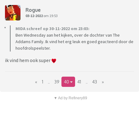
Rogue
03-12-2022
om 19:53
MIDA schreef op 30-11-2022 om 23:03:
Ben Wednesday aan het kijken, over de dochter van The
Addams Family. Ik vind het erg leuk en goed geacteerd door de
hoofdrolspeelster.
ik vind hem ook super
«
1
..
39
40
41
..
43
»
▼ Ad by Refinery89