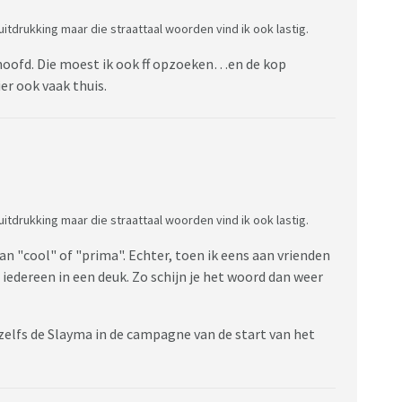
itdrukking maar die straattaal woorden vind ik ook lastig.
 hoofd. Die moest ik ook ff opzoeken…en de kop
er ook vaak thuis.
itdrukking maar die straattaal woorden vind ik ook lastig.
van "cool" of "prima". Echter, toen ik eens aan vrienden
 iedereen in een deuk. Zo schijn je het woord dan weer
elfs de Slayma in de campagne van de start van het