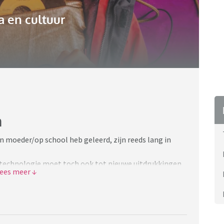
 en cultuur
n
jn moeder/op school heb geleerd, zijn reeds lang in
ne technologie moet toch ook tot nieuwe uitdrukkingen
. Toen mijn kleuter geen energie meer had.