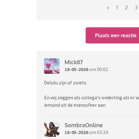
Dit topic is om nieuwe/moderne uitdrukkinge
«
1
2
3
Plaats een reactie
Mick87
18-05-2026
om 00:02
Delulu zijn of zoiets.
En wij zeggen als collega's onderling als e
iemand uit de manosfeer aan
SombraOnline
18-05-2026
om 03:24