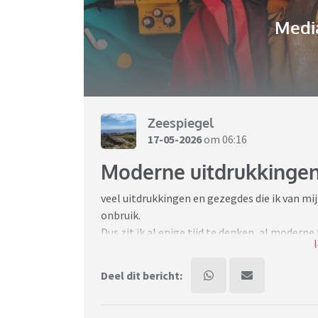
Media
Zeespiegel
17-05-2026
om 06:16
Moderne uitdrukkinge
veel uitdrukkingen en gezegdes die ik van mi
onbruik.
Dus zit ik al enige tijd te denken, al moder
en gezegdes leiden?
Deel dit bericht:
Nou hoorde ik laatst eindelijk de eerste:
"Er moet een nieuwe batterij in mijn buikje"