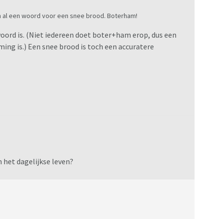
ben al een woord voor een snee brood. Boterham!
oord is. (Niet iedereen doet boter+ham erop, dus een
ming is.) Een snee brood is toch een accuratere
 het dagelijkse leven?