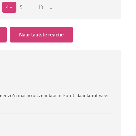
n en gezegdes met elkaar te delen.
4
5
..
13
»
Naar laatste reactie
r weer zo'n macho uitzendkracht komt: daar komt weer