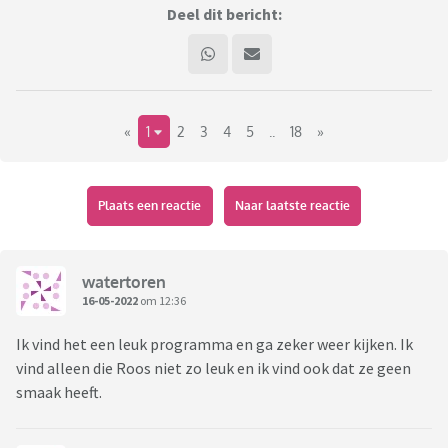
Deel dit bericht:
«
1
2
3
4
5
..
18
»
Plaats een reactie
Naar laatste reactie
watertoren
16-05-2022
om 12:36
Ik vind het een leuk programma en ga zeker weer kijken. Ik
vind alleen die Roos niet zo leuk en ik vind ook dat ze geen
smaak heeft.