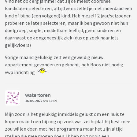
Vind het ook erg jammer dat zij de meest doorsnee
kandidaten selecteren, altijd een stelletje met inderdaad een
kind of bijna (een volgend) kind. Heb mezelf 2 jaar/seizoenen
proberen te laten selecteren, maar ik ben gewoon niet hun
doelgroep, single, middelbare leeftijd, geen kinderen en
daarnaast ook ongeneeslijk ziek (dus op zoek naar iets
gelijkvloers)
Vorige maand gelukkig zelf een geweldig nieuw
appartement gevonden en gekocht, heb Roos niet nodig
vwb inrichting
watertoren
16-05-2022
om 14:09
Mijn zoon is het gelukkig inmiddels gelukt om een huis te
kopen maar toen hij nog op zoek was zei hij dat hij best mee
zou willen doen met het programma maar het zijn altijd
stellen die mee mogen doen. Ik heb nog nooit een