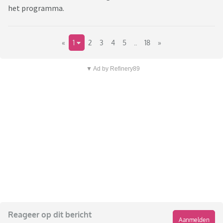
het programma.
«
1
2
3
4
5
..
18
»
▼ Ad by Refinery89
Reageer op dit bericht
Aanmelden