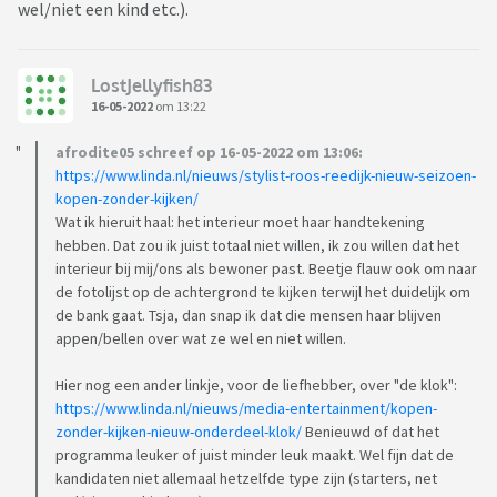
wel/niet een kind etc.).
LostJellyfish83
16-05-2022
om 13:22
afrodite05 schreef op 16-05-2022 om 13:06:
https://www.linda.nl/nieuws/stylist-roos-reedijk-nieuw-seizoen-
kopen-zonder-kijken/
Wat ik hieruit haal: het interieur moet haar handtekening
hebben. Dat zou ik juist totaal niet willen, ik zou willen dat het
interieur bij mij/ons als bewoner past. Beetje flauw ook om naar
de fotolijst op de achtergrond te kijken terwijl het duidelijk om
de bank gaat. Tsja, dan snap ik dat die mensen haar blijven
appen/bellen over wat ze wel en niet willen.
Hier nog een ander linkje, voor de liefhebber, over "de klok":
https://www.linda.nl/nieuws/media-entertainment/kopen-
zonder-kijken-nieuw-onderdeel-klok/
Benieuwd of dat het
programma leuker of juist minder leuk maakt. Wel fijn dat de
kandidaten niet allemaal hetzelfde type zijn (starters, net