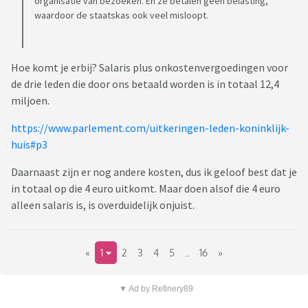
organisatie van bezoeken. En ze betalen geen belasting,
waardoor de staatskas ook veel misloopt.
Hoe komt je erbij? Salaris plus onkostenvergoedingen voor
de drie leden die door ons betaald worden is in totaal 12,4
miljoen.
https://www.parlement.com/uitkeringen-leden-koninklijk-
huis#p3
Daarnaast zijn er nog andere kosten, dus ik geloof best dat je
in totaal op die 4 euro uitkomt. Maar doen alsof die 4 euro
alleen salaris is, is overduidelijk onjuist.
«
1
2
3
4
5
..
16
»
▼ Ad by Refinery89