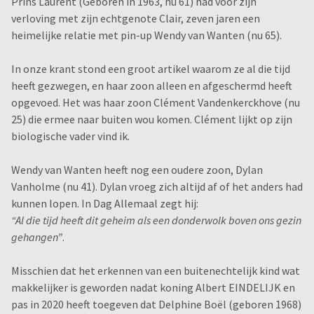
Prins Laurent (Geboren in 1963, nu 61) had vóór zijn
verloving met zijn echtgenote Clair, zeven jaren een
heimelijke relatie met pin-up Wendy van Wanten (nu 65).
In onze krant stond een groot artikel waarom ze al die tijd
heeft gezwegen, en haar zoon alleen en afgeschermd heeft
opgevoed. Het was haar zoon Clément Vandenkerckhove (nu
25) die ermee naar buiten wou komen. Clément lijkt op zijn
biologische vader vind ik.
Wendy van Wanten heeft nog een oudere zoon, Dylan
Vanholme (nu 41). Dylan vroeg zich altijd af of het anders had
kunnen lopen. In Dag Allemaal zegt hij:
“Al die tijd heeft dit geheim als een donderwolk boven ons gezin
gehangen”
.
Misschien dat het erkennen van een buitenechtelijk kind wat
makkelijker is geworden nadat koning Albert EINDELIJK en
pas in 2020 heeft toegeven dat Delphine Boël (geboren 1968)