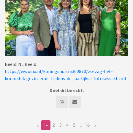
Beeld: NL Beeld
https://www.nu.nl/koningshuis/6360870/zo-zag-het-
koninklijk-gezin-eruit-tijdens-de-jaarlijkse-fotosessie.html
Deel dit bericht:
«
1
2
3
4
5
..
16
»