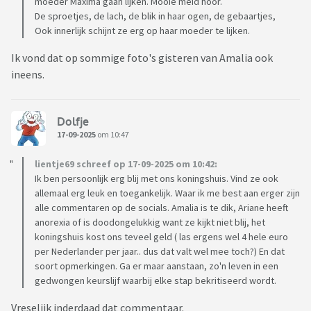
moeder Maxima gaan lijken. Mooie meid hoor.
De sproetjes, de lach, de blik in haar ogen, de gebaartjes,
Ook innerlijk schijnt ze erg op haar moeder te lijken.
Ik vond dat op sommige foto's gisteren van Amalia ook
ineens.
Dolfje
17-09-2025
om 10:47
lientje69 schreef op 17-09-2025 om 10:42:
Ik ben persoonlijk erg blij met ons koningshuis. Vind ze ook
allemaal erg leuk en toegankelijk. Waar ik me best aan erger zijn
alle commentaren op de socials. Amalia is te dik, Ariane heeft
anorexia of is doodongelukkig want ze kijkt niet blij, het
koningshuis kost ons teveel geld ( las ergens wel 4 hele euro
per Nederlander per jaar.. dus dat valt wel mee toch?) En dat
soort opmerkingen. Ga er maar aanstaan, zo'n leven in een
gedwongen keurslijf waarbij elke stap bekritiseerd wordt.
Vreselijk inderdaad dat commentaar.