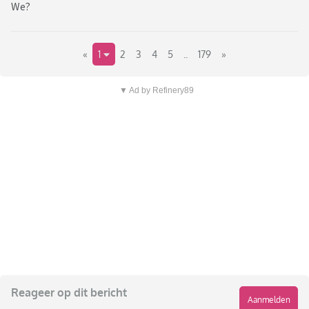
We?
«
1
2
3
4
5
..
179
»
▼ Ad by Refinery89
Reageer op dit bericht
Aanmelden