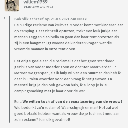
willem1959
23-07-2021
om 09:24
Bakblik schreef op 23-07-2021 om 08:37:
De huidige reclame van kruitvat. Moeder komt met kinderen aan
op camping. Gaat zichzelf optutten, trekt een leuk jurkje aan
mannen zeggen ciao bella en gaan dan haar tent opzetten als
zij in een hangmat ligt waarna de kinderen vragen wat die
vreemde mannen in onze tent doen.
Het enige goeie aan die reclame is dat het geen standaard
gezin is van vader moeder zoon en dochter. Maar verder....?
Meteen wegzappen, als ik hulp wil van een buurman dan heb ik
daar in 3 talen woorden voor een vraag ik het gewoon. En
meestal krijg je dan ook gewoon hulp, ik al loop je in je
campingsmoking met je haar door de war.
Edit:
We willen toch af van de sexualusering van de vrouw?
Wie bedenkt zo'n reclame? Waarschijnlijk en man! Het zal wel
goed betaald hebben want als vrouw die je toch niet mee aan
zo'n reclame? Ik in elk geval niet!