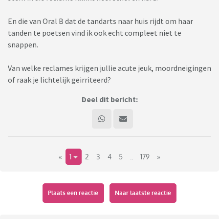
En die van Oral B dat de tandarts naar huis rijdt om haar
tanden te poetsen vind ik ook echt compleet niet te
snappen.
Van welke reclames krijgen jullie acute jeuk, moordneigingen
of raak je lichtelijk geirriteerd?
Deel dit bericht:
«
1
2
3
4
5
..
179
»
Plaats een reactie
Naar laatste reactie