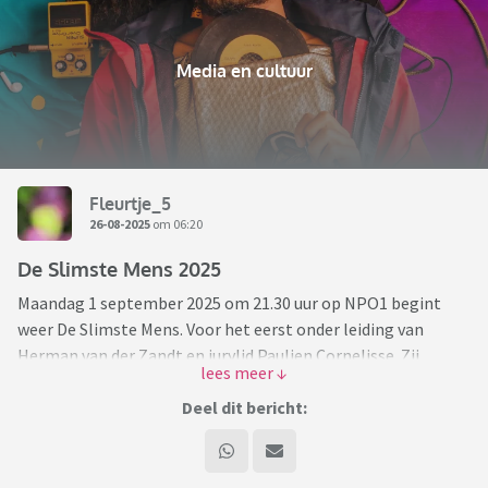
Media en cultuur
Fleurtje_5
26-08-2025
om 06:20
De Slimste Mens 2025
Maandag 1 september 2025 om 21.30 uur op NPO1 begint
weer De Slimste Mens. Voor het eerst onder leiding van
Herman van der Zandt en jurylid Paulien Cornelisse. Zij
hebben de tv-quiz in het 26e seizoen overgenomen van het
Slimste Mens-duo Maarten van Rossem en Philip Freriks.
Deel dit bericht:
Dit zijn de nieuwe kandidaten: