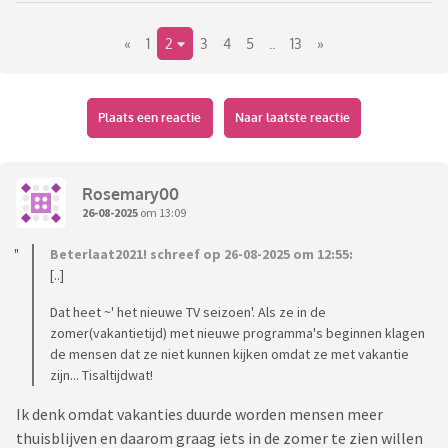
https://kro-ncrv.nl/programmas/de-slimste-mens/nieuwe-
«
1
2
3
4
5
..
13
»
kandidaten-zomerseizoen-2025
Plaats een reactie
Naar laatste reactie
Rosemary00
26-08-2025
om 13:09
Beterlaat2021! schreef op 26-08-2025 om 12:55:
[..]
Dat heet ~' het nieuwe TV seizoen'. Als ze in de
zomer(vakantietijd) met nieuwe programma's beginnen klagen
de mensen dat ze niet kunnen kijken omdat ze met vakantie
zijn... Tisaltijdwat!
Ik denk omdat vakanties duurde worden mensen meer
thuisblijven en daarom graag iets in de zomer te zien willen