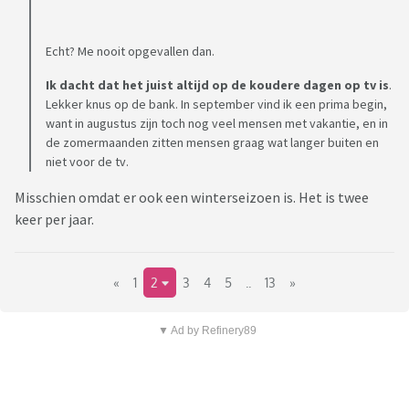
Echt? Me nooit opgevallen dan.
Ik dacht dat het juist altijd op de koudere dagen op tv is
.
Lekker knus op de bank. In september vind ik een prima begin,
want in augustus zijn toch nog veel mensen met vakantie, en in
de zomermaanden zitten mensen graag wat langer buiten en
niet voor de tv.
Misschien omdat er ook een winterseizoen is. Het is twee
keer per jaar.
«
1
2
3
4
5
..
13
»
▼ Ad by Refinery89