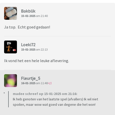
Bakblik
15-01-2025
om 21:40
Ja top. Echt goed gedaan!
Loeki72
15-01-2025
om 22:13
Ik vond het een hele leuke aflevering.
Fleurtje_5
16-01-2025
om 11:48
madee schreef op 15-01-2025 om 21:16:
Ik heb genoten van het laatste spel (afvallers) Ik wil niet
spoilen, maar wow wat goed van degene die het won!