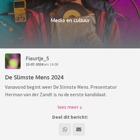
Media en cultuur
Fleurtje_5
22-07-2024
om 14:08
De Slimste Mens 2024
Vanavond begint weer De Slimste Mens. Presentator
Herman van der Zandt is nu de eerste kandidaat.
Nog twee seizoenen lang presenteert het Slimste Mens-duo
Maarten van Rossem en Philip Freriks de Slimste Mens-tv-
Deel dit bericht:
quiz.
Leuk dat het programma weer begint. Heb er zin in. Wie kijkt