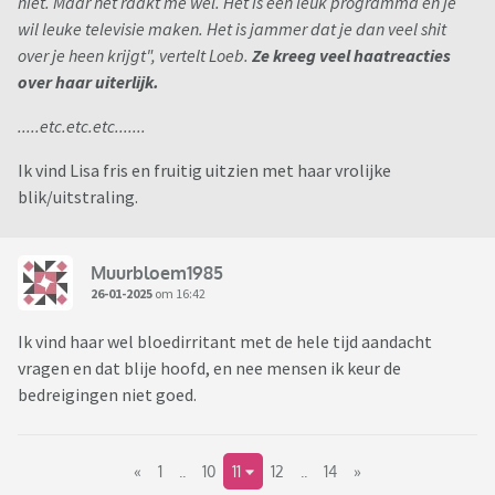
niet. Maar het raakt me wél. Het is een leuk programma en je
wil leuke televisie maken. Het is jammer dat je dan veel shit
over je heen krijgt", vertelt Loeb.
Ze kreeg veel haatreacties
over haar uiterlijk.
.....etc.etc.etc.......
Ik vind Lisa fris en fruitig uitzien met haar vrolijke
blik/uitstraling.
Muurbloem1985
26-01-2025
om 16:42
Ik vind haar wel bloedirritant met de hele tijd aandacht
vragen en dat blije hoofd, en nee mensen ik keur de
bedreigingen niet goed.
«
1
..
10
11
12
..
14
»