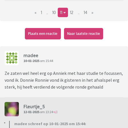
er nog meer?
«
1
..
10
11
12
..
14
»
Het nieuwe seizoen van De slimste mens is vanaf 22 juli 2024 te
zien op NPO 1. Je ziet het programma elke werkdag om 20.30
uur.
Plaats een reactie
Naar laatste reactie
Dit zijn de kandidaten van het 24e seizoen van De slimste
mens:
madee
10-01-2025
om 15:44
https://kro-ncrv.nl/programmas/de-slimste-
mens/kandidaten-de-slimste-mens-seizoen-24
Ze zaten wel heel erg op Anniek met haar studie te focussen,
vond ik. Donnie Ronnie vond ik gisteren in het afvalspel erg
sterk, hij heeft verdiend de volgende ronde gehaald
Fleurtje_5
12-01-2025
om 13:24
madee schreef op 10-01-2025 om 15:44: