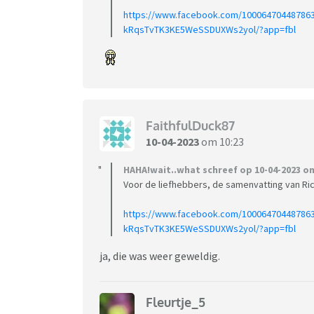
https://www.facebook.com/10006470448786
kRqsTvTK3KE5WeSSDUXWs2yol/?app=fbl
FaithfulDuck87
10-04-2023
om 10:23
HAHA!wait..what schreef op 10-04-2023 om
Voor de liefhebbers, de samenvatting van Ric
https://www.facebook.com/10006470448786
kRqsTvTK3KE5WeSSDUXWs2yol/?app=fbl
ja, die was weer geweldig.
Fleurtje_5