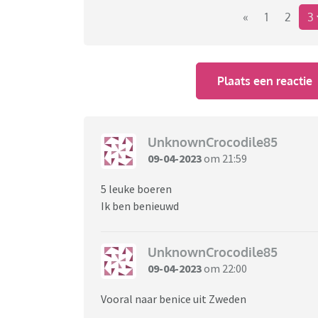
genieten en een leven op te bouwen.
«
1
2
3
Plaats een reactie
V.l.n.r. op de foto :
Piet, 63, Duitsland : vleesvee (uitgenodigd: A
UnknownCrocodile85
Claudia, 57, Frankrijk: melkvee (uitgenodigd:
09-04-2023
om 21:59
Haico, 43, Denemarken : melkvee (uitgenodig
Bernice, 23, Zweden, melkvee (uitgenodigd:
5 leuke boeren
Richard, 33, Slowakije, akkerbouw (uitgenod
Ik ben benieuwd
Zondag 17 september, 20.25 - 21.30 uur NPO
UnknownCrocodile85
09-04-2023
om 22:00
Vooral naar benice uit Zweden