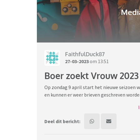
Media
FaithfulDuck87
27-03-2023
om 13:51
Boer zoekt Vrouw 2023
Op zondag 9 april start het nieuwe seizoen 
en kunnen er weer brieven geschreven worde
In dit dertiende seizoen maken we kennis met b
een is een paar jaar geleden zijn boerenbedrij
Deel dit bericht:
gezin geëmigreerd naar het buitenland. De ee
alle vroegte lopen over de akkers het mooist
allemaal hardwerkende mensen die iemand 