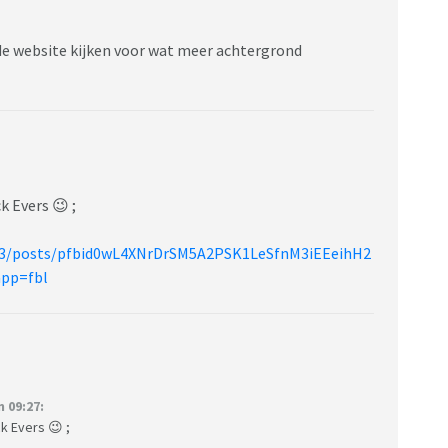
de website kijken voor wat meer achtergrond
k Evers 😉 ;
63/posts/pfbid0wL4XNrDrSM5A2PSK1LeSfnM3iEEeihH2
pp=fbl
 09:27:
k Evers 😉 ;