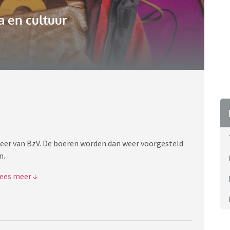
 en cultuur
weer van BzV. De boeren worden dan weer voorgesteld
n.
oeren in de leeftijd van begin 20 tot in de 60 jaar. De
f gestart en de ander is als jong kind met het hele
n kan niet zonder zijn paarden en de ander vindt in
e wat er is. Een ding hebben ze gemeen: het zijn
missen om hun dag mee door te nemen, samen te