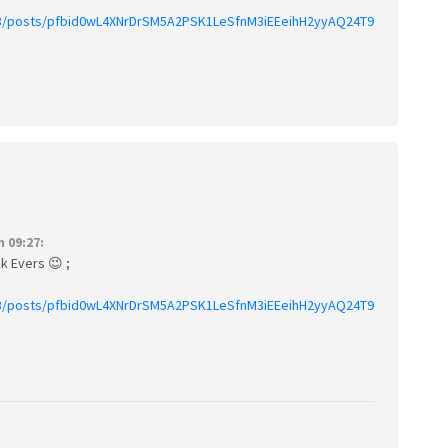
3/posts/pfbid0wL4XNrDrSM5A2PSK1LeSfnM3iEEeihH2yyAQ24T9
 09:27:
k Evers 😉 ;
3/posts/pfbid0wL4XNrDrSM5A2PSK1LeSfnM3iEEeihH2yyAQ24T9