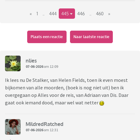
Link naar het vorige deel:
«
1
..
444
445
446
..
460
»
https://www.viafora.nl/forum/media-en-
cultuur/boekentopic-wat-lees-je-nu?page=64#1942
Plaats een reactie
Naar laatste reactie
nlies
07-06-2026
om 12:09
Ik lees nu De Stalker, van Helen Fields, toen ik even moest
bijkomen van alle moorden, (boek is nog niet uit) ben ik
overgegaan op Alles voor de reis, van Adriaan van Dis. Daar
gaat ook iemand dood, maar wel wat netter
MildredRatched
07-06-2026
om 12:31