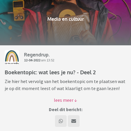
Media en cultuur
Regendrup.
12-04-2022
om 13:52
Boekentopic: wat lees je nu? - Deel 2
Zie hier het vervolg van het boekentopic om te plaatsen wat
je op dit moment leest of wat klaarligt om te gaan lezen!
Eventueel kun je erbij schrijven wat je er tot nu toe van vindt
of waarom je ervoor gekozen hebt dit boek te gaan lezen.
Deel dit bericht:
Veel leesplezier!