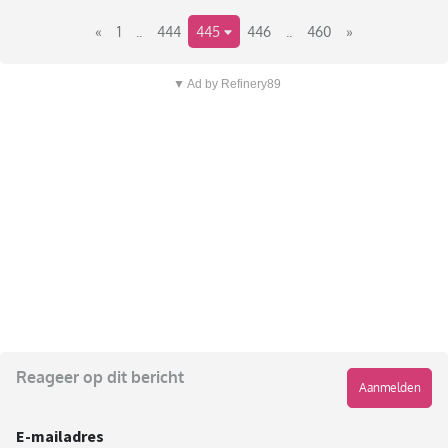
«
1
..
444
445
446
..
460
»
▼ Ad by Refinery89
Reageer op dit bericht
Aanmelden
E-mailadres