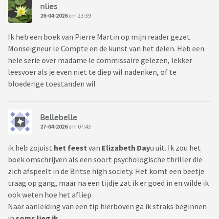
nlies
26-04-2026
om 23:39
Ik heb een boek van Pierre Martin op mijn reader gezet.
Monseigneur le Compte en de kunst van het delen. Heb een
hele serie over madame le commissaire gelezen, lekker
leesvoer als je even niet te diep wil nadenken, of te
bloederige toestanden wil
Bellebelle
27-04-2026
om 07:43
ik heb zojuist
het feest
van
Elizabeth Day
u uit. Ik zou het
boek omschrijven als een soort psychologische thriller die
zich afspeelt in de Britse high society. Het komt een beetje
traag op gang, maar na een tijdje zat ik er goed in en wilde ik
ook weten hoe het afliep.
Naar aanleiding van een tip hierboven ga ik straks beginnen
in
soms lieg ik.