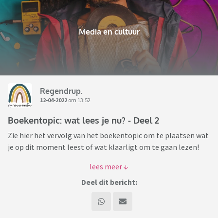
Media en cultuur
Regendrup.
12-04-2022
om 13:52
Boekentopic: wat lees je nu? - Deel 2
Zie hier het vervolg van het boekentopic om te plaatsen wat
je op dit moment leest of wat klaarligt om te gaan lezen!
Eventueel kun je erbij schrijven wat je er tot nu toe van vindt
of waarom je ervoor gekozen hebt dit boek te gaan lezen.
Deel dit bericht:
Veel leesplezier!