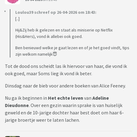
Loulou39 schreef op 26-04-2026 om 18:43:
[..]
Hij&Zij heb ik gelezen en staat als miniserie op Netflix
(His&Hers), vond ik allebei ook goed.
Ben benieuwd welke je gaat lezen en of je het goed vindt, tips
zijn welkom namelijk😇
Tot de dood ons scheidt las ik hiervoor van haar, die vond ik
ook goed, maar Soms lieg ik vond ik beter.
Dinsdag naar de bieb voor andere boeken van Alice Feeney.
Nu ga ik beginnen in
Het
echte
leven
van
Adeline
Dieudonne
. Over een gezin waarin sprake is van huiselijk
geweld en de 10-jarige dochter haar best doet om haar 6-
jarige broertje weer te laten lachen.