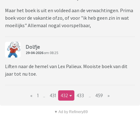
Maar het boek is uit en voldeed aan de verwachtingen. Prima
boek voor de vakantie ofzo, of voor "ik heb geen zin in wat
moeilijks" Allemaal nogal voorspelbaar,
Dolfje
29-04-2026
om 08:25
Liften naar de hemel van Lex Palieux. Mooiste boek van dit
jaar tot nu toe.
«
1
..
431
432
433
..
459
»
▼ Ad by Refinery89