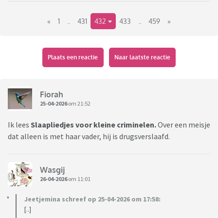
Link naar het vorige deel:
«
1
..
431
432
433
..
459
»
https://www.viafora.nl/forum/media-en-
cultuur/boekentopic-wat-lees-je-nu?page=64#1942
Plaats een reactie
Naar laatste reactie
Fiorah
25-04-2026
om 21:52
Ik lees
Slaapliedjes voor kleine criminelen.
Over een meisje
dat alleen is met haar vader, hij is drugsverslaafd.
Wasgij
26-04-2026
om 11:01
Jeetjemina schreef op 25-04-2026 om 17:58:
[..]