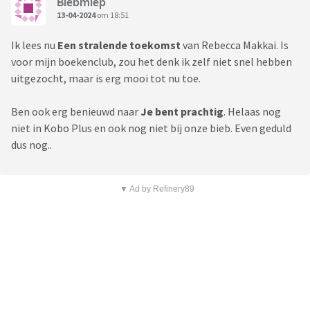
Biebmiep
13-04-2024
om 18:51
Ik lees nu
Een stralende toekomst
van Rebecca Makkai. Is
voor mijn boekenclub, zou het denk ik zelf niet snel hebben
uitgezocht, maar is erg mooi tot nu toe.
Ben ook erg benieuwd naar
Je bent prachtig
. Helaas nog
niet in Kobo Plus en ook nog niet bij onze bieb. Even geduld
dus nog..
▼ Ad by Refinery89