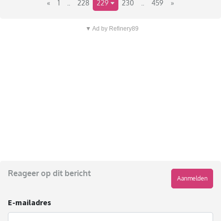
«
1
..
228
229
230
..
459
»
▼ Ad by Refinery89
Reageer op dit bericht
Aanmelden
E-mailadres