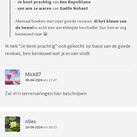
-
Je bent prachtig
van
Ann Napolitano
-
van wie ze waren
van
Gaëlle Nohant
Allemaal boeken met zeer goede reviews.
Al het blauw van
de hemel
is echt een wereldwijde bestseller. Dus ben er erg
benieuwd naar 😀
Ik heb “Je bent prachtig” ook gekocht op basis van de goede
reviews, ben benieuwd wat je er van vindt.
Mick87
09-04-2024
om 21:47
Zal m'n leerervaringen hier beschrijven
nlies
10-04-2024
om 00:33