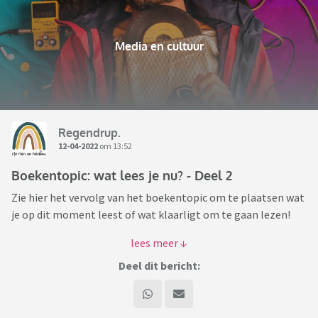
Media en cultuur
Regendrup.
12-04-2022
om 13:52
Boekentopic: wat lees je nu? - Deel 2
Zie hier het vervolg van het boekentopic om te plaatsen wat
je op dit moment leest of wat klaarligt om te gaan lezen!
Eventueel kun je erbij schrijven wat je er tot nu toe van vindt
of waarom je ervoor gekozen hebt dit boek te gaan lezen.
Deel dit bericht:
Veel leesplezier!