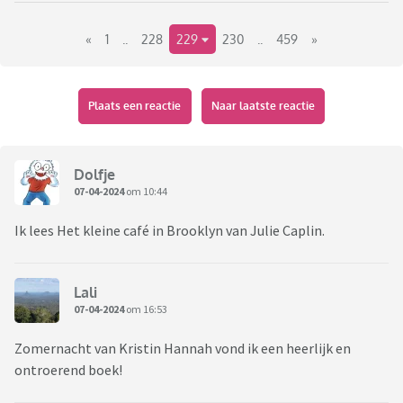
Link naar het vorige deel:
«
1
..
228
229
230
..
459
»
https://www.viafora.nl/forum/media-en-
cultuur/boekentopic-wat-lees-je-nu?page=64#1942
Plaats een reactie
Naar laatste reactie
Dolfje
07-04-2024
om 10:44
Ik lees Het kleine café in Brooklyn van Julie Caplin.
Lali
07-04-2024
om 16:53
Zomernacht van Kristin Hannah vond ik een heerlijk en
ontroerend boek!