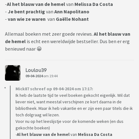
-
Al het blauw van de hemel
van
Melissa Da Costa
-
Je bent prachtig
van
Ann Napolitano
-
van wie ze waren
van
Gaëlle Nohant
Allemaal boeken met zeer goede reviews.
Al het blauw van
de hemel
is echt een wereldwijde bestseller. Dus ben er erg
benieuwd naar 😀
Loulou39
09-04-2024
om 19:44
Mick87 schreef op 09-04-2024 om 17:17:
Ik heb de laatste tijd te veel boeken gekocht eigenlijk. Wil dat
liever niet, want meestal verschijnen ze kort daarna in de
bibliotheek. Maar ik heb vakantie en er zijn een paar titels die ik
toch dolgraag wil lezen.
Voor nu op het leeslijstje voor de komende weken (en dus
gekochte boeken)
-
Al het blauw van de hemel
van
Melissa Da Costa