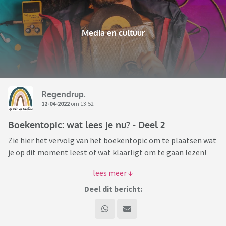
Media en cultuur
Regendrup.
12-04-2022
om 13:52
Boekentopic: wat lees je nu? - Deel 2
Zie hier het vervolg van het boekentopic om te plaatsen wat
je op dit moment leest of wat klaarligt om te gaan lezen!
Eventueel kun je erbij schrijven wat je er tot nu toe van vindt
of waarom je ervoor gekozen hebt dit boek te gaan lezen.
Deel dit bericht:
Veel leesplezier!