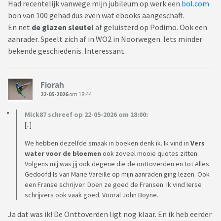
Had recentelijk vanwege mijn jubileum op werk een
bol.com
bon van 100 gehad dus even wat ebooks aangeschaft.
En net
de glazen sleutel
af geluisterd op Podimo. Ook een
aanrader. Speelt zich af in WO2 in Noorwegen. Iets minder
bekende geschiedenis. Interessant.
Fiorah
22-05-2026
om 18:44
Mick87 schreef op 22-05-2026 om 18:00:
[..]
We hebben dezelfde smaak in boeken denk ik. Ik vind in
Vers
water voor de bloemen
ook zoveel mooie quotes zitten.
Volgens mij was jij ook degene die de onttoverden en tot Alles
Gedoofd Is van Marie Vareille op mijn aanraden ging lezen. Ook
een Franse schrijver. Doen ze goed de Fransen. Ik vind Ierse
schrijvers ook vaak goed. Vooral John Boyne.
Ja dat was ik! De Onttoverden ligt nog klaar. En ik heb eerder