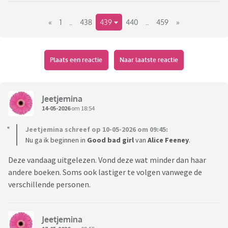
Link naar het vorige deel:
«
1
..
438
439
440
..
459
»
https://www.viafora.nl/forum/media-en-
cultuur/boekentopic-wat-lees-je-nu?page=64#1942
Plaats een reactie
Naar laatste reactie
Jeetjemina
14-05-2026
om 18:54
Jeetjemina schreef op 10-05-2026 om 09:45:
Nu ga ik beginnen in
Good
bad
girl
van
Alice
Feeney
.
Deze vandaag uitgelezen. Vond deze wat minder dan haar
andere boeken. Soms ook lastiger te volgen vanwege de
verschillende personen.
Jeetjemina