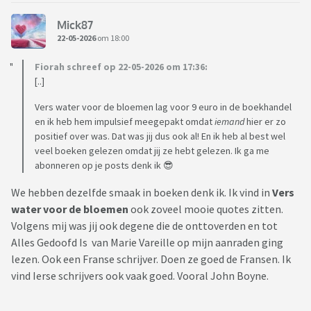
Mick87
22-05-2026
om 18:00
Fiorah schreef op 22-05-2026 om 17:36:
[..]
Vers water voor de bloemen lag voor 9 euro in de boekhandel
en ik heb hem impulsief meegepakt omdat
iemand
hier er zo
positief over was. Dat was jij dus ook al! En ik heb al best wel
veel boeken gelezen omdat jij ze hebt gelezen. Ik ga me
abonneren op je posts denk ik 😎
We hebben dezelfde smaak in boeken denk ik. Ik vind in
Vers
water voor de bloemen
ook zoveel mooie quotes zitten.
Volgens mij was jij ook degene die de onttoverden en tot
Alles Gedoofd Is van Marie Vareille op mijn aanraden ging
lezen. Ook een Franse schrijver. Doen ze goed de Fransen. Ik
vind Ierse schrijvers ook vaak goed. Vooral John Boyne.