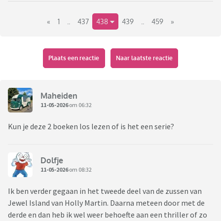
Link naar het vorige deel:
«
1
..
437
438
439
..
459
»
https://www.viafora.nl/forum/media-en-
cultuur/boekentopic-wat-lees-je-nu?page=64#1942
Plaats een reactie
Naar laatste reactie
Maheiden
11-05-2026
om 06:32
Kun je deze 2 boeken los lezen of is het een serie?
Dolfje
11-05-2026
om 08:32
Ik ben verder gegaan in het tweede deel van de zussen van
Jewel Island van Holly Martin. Daarna meteen door met de
derde en dan heb ik wel weer behoefte aan een thriller of zo