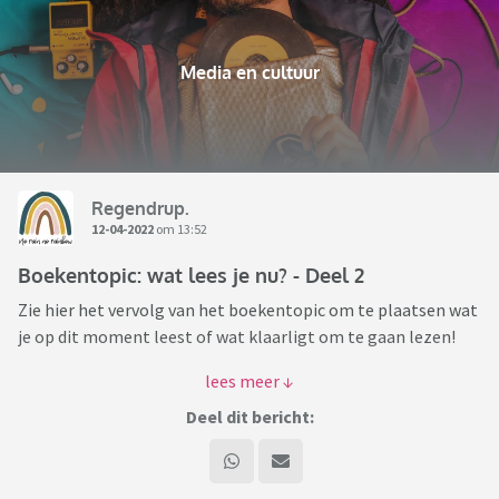
Media en cultuur
Regendrup.
12-04-2022
om 13:52
Boekentopic: wat lees je nu? - Deel 2
Zie hier het vervolg van het boekentopic om te plaatsen wat
je op dit moment leest of wat klaarligt om te gaan lezen!
Eventueel kun je erbij schrijven wat je er tot nu toe van vindt
of waarom je ervoor gekozen hebt dit boek te gaan lezen.
Deel dit bericht:
Veel leesplezier!