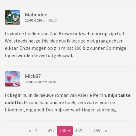
Maheiden
12-05-2026
om 06:30
Ik vind de boeken van Dan Brown ook wel mooi op zijn tijd.
Wel steeds hetzelfde idee dus ik lees ze niet graag achter
elkaar. En ze mogen op z'n minst 100 blz dunner. Sommige
lijnen worden teveel uitgekauwd.
Mick87
12-05-2026
om 08:01
Ik begin nu in de nieuwe roman van Valerie Perrin.
mijn tante
colette.
Ik vond haar andere boek, vers water voor de
bloemen, erg goed. Dus mijn verwachtingen zijn hoog.
«
1
..
437
438
439
..
459
»