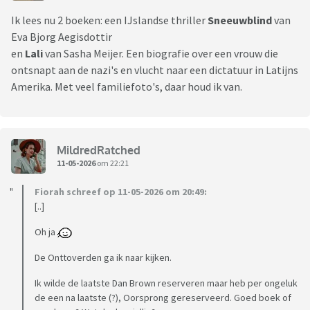
Ik lees nu 2 boeken: een IJslandse thriller
Sneeuwblind
van
Eva Bjorg Aegisdottir
en
Lali
van Sasha Meijer. Een biografie over een vrouw die
ontsnapt aan de nazi's en vlucht naar een dictatuur in Latijns
Amerika. Met veel familiefoto's, daar houd ik van.
MildredRatched
11-05-2026
om 22:21
Fiorah schreef op 11-05-2026 om 20:49:
[..]
Oh ja
De Onttoverden ga ik naar kijken.
Ik wilde de laatste Dan Brown reserveren maar heb per ongeluk
de een na laatste (?), Oorsprong gereserveerd. Goed boek of