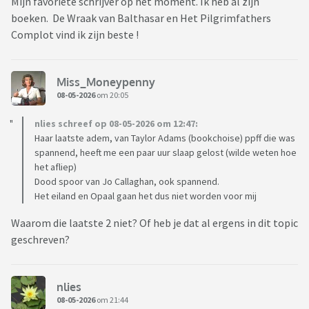
Mijn favoriete schrijver op het moment. Ik heb al zijn
boeken. De Wraak van Balthasar en Het Pilgrimfathers
Complot vind ik zijn beste !
Miss_Moneypenny
08-05-2026
om 20:05
nlies schreef op 08-05-2026 om 12:47:
Haar laatste adem, van Taylor Adams (bookchoise) ppff die was
spannend, heeft me een paar uur slaap gelost (wilde weten hoe
het afliep)
Dood spoor van Jo Callaghan, ook spannend.
Het eiland en Opaal gaan het dus niet worden voor mij
Waarom die laatste 2 niet? Of heb je dat al ergens in dit topic
geschreven?
nlies
08-05-2026
om 21:44