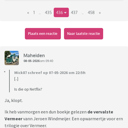
Link naar het vorige deel:
«
1
..
435
436
437
..
458
»
https://www.viafora.nl/forum/media-en-
cultuur/boekentopic-wat-lees-je-nu?page=64#1942
Plaats een reactie
Naar laatste reactie
Maheiden
08-05-2026
om 09:40
Mick87 schreef op 07-05-2026 om 22:59:
[..]
Is die op Netflix?
Ja, klopt.
Ik heb vanmorgen een dun boekje gelezen
de vervalste
Vermeer
vann Jeroen Windmeijer. Een opwarmertje voor ern
trilogie over Vermeer.