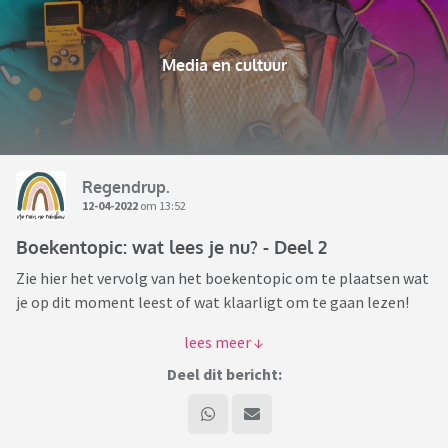
Media en cultuur
Regendrup.
12-04-2022
om 13:52
Boekentopic: wat lees je nu? - Deel 2
Zie hier het vervolg van het boekentopic om te plaatsen wat
je op dit moment leest of wat klaarligt om te gaan lezen!
Eventueel kun je erbij schrijven wat je er tot nu toe van vindt
of waarom je ervoor gekozen hebt dit boek te gaan lezen.
Deel dit bericht:
Veel leesplezier!