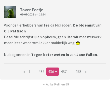
Tover-Feetje
09-05-2026
om 16:34
Voor de liefhebbers van Freida McFadden,
De bloemist
van
C.J Pattison
.
Dezelfde schrijfstijl en opbouw, geen literair meesterwerk
maar leest wederom lekker makkelijk weg
Nu begonnen in
Tegen beter weten in
van
Jane Fallon
.
«
1
..
435
436
437
..
458
»
▼ Ad by Refinery89