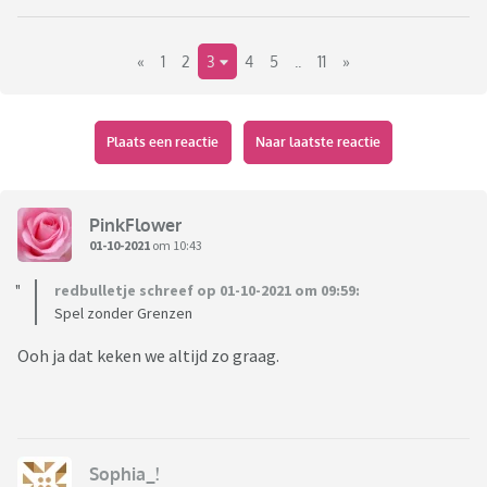
«
1
2
3
4
5
..
11
»
Plaats een reactie
Naar laatste reactie
PinkFlower
01-10-2021
om 10:43
redbulletje schreef op 01-10-2021 om 09:59:
Spel zonder Grenzen
Ooh ja dat keken we altijd zo graag.
Sophia_!