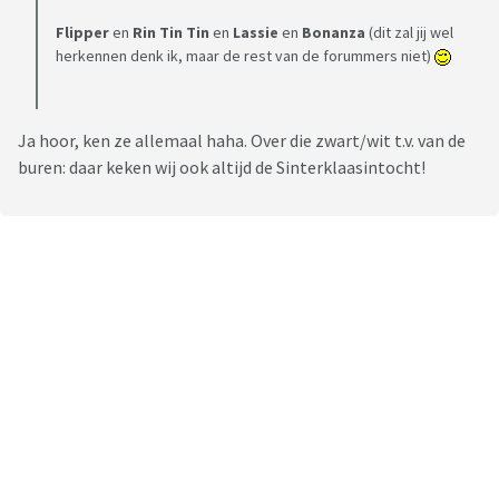
Flipper
en
Rin Tin Tin
en
Lassie
en
Bonanza
(dit zal jij wel
herkennen denk ik, maar de rest van de forummers niet)
Ja hoor, ken ze allemaal haha. Over die zwart/wit t.v. van de
buren: daar keken wij ook altijd de Sinterklaasintocht!