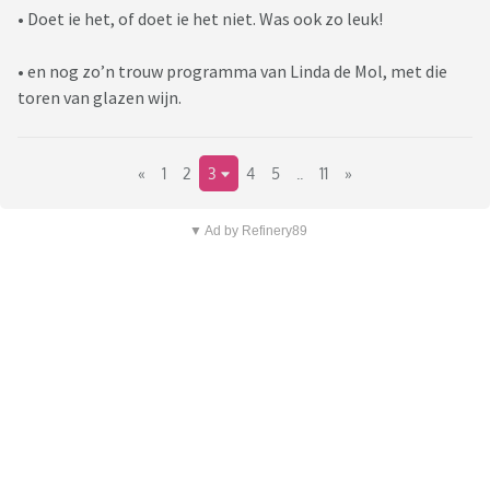
• Doet ie het, of doet ie het niet. Was ook zo leuk!
• en nog zo’n trouw programma van Linda de Mol, met die
toren van glazen wijn.
«
1
2
3
4
5
..
11
»
▼ Ad by Refinery89