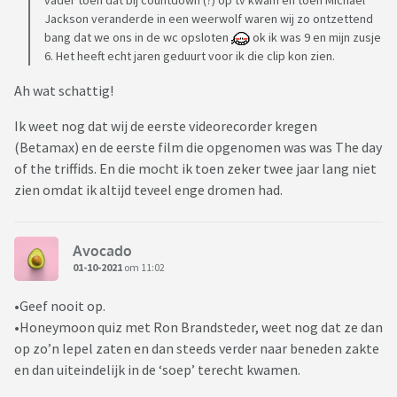
vader toen dat bij countdown (?) op tv kwam en toen Michael
Jackson veranderde in een weerwolf waren wij zo ontzettend
bang dat we ons in de wc opsloten
ok ik was 9 en mijn zusje
6. Het heeft echt jaren geduurt voor ik die clip kon zien.
Ah wat schattig!
Ik weet nog dat wij de eerste videorecorder kregen
(Betamax) en de eerste film die opgenomen was was The day
of the triffids. En die mocht ik toen zeker twee jaar lang niet
zien omdat ik altijd teveel enge dromen had.
Avocado
01-10-2021
om 11:02
•Geef nooit op.
•Honeymoon quiz met Ron Brandsteder, weet nog dat ze dan
op zo’n lepel zaten en dan steeds verder naar beneden zakte
en dan uiteindelijk in de ‘soep’ terecht kwamen.