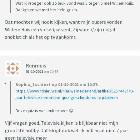
Wat ik vroeger ook zo leuk vond was 5 tegen 5 met Willem Ruis.
Dat keken we met het hele gezin.
Dat mochten wij nooit kijken, want mijn ouders vonden
Willem Ruis een vreselijke vent. Zij waren/zijn nogal
snobistich als het op tv aankomt.
Renmuis
01-10-2021
om 10:54
Sophia_! schreef op 01-10-2021 om 10:27:
https://www.rtlnieuws.nl/nieuws/nederland/artikel/5257443/70-
jaar-televisie-nederland-quiz-geschiedenis-tv-jubileum
Deze quiz is wel leuk erover 😁
Vijf vragen goed. Televisie kijken is blijkbaar niet mijn
grootste hobby. Dat klopt ook wel. Ik heb nu al ruim 7 jaar
geen televisie meer.