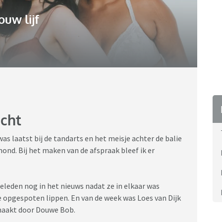
ouw lijf
icht
was laatst bij de tandarts en het meisje achter de balie
mond. Bij het maken van de afspraak bleef ik er
tgeleden nog in het nieuws nadat ze in elkaar was
re opgespoten lippen. En van de week was Loes van Dijk
emaakt door Douwe Bob.