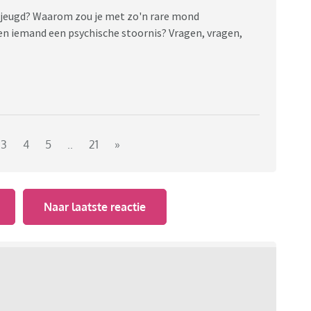
 jeugd? Waarom zou je met zo'n rare mond
en iemand een psychische stoornis? Vragen, vragen,
3
4
5
..
21
»
Naar laatste reactie