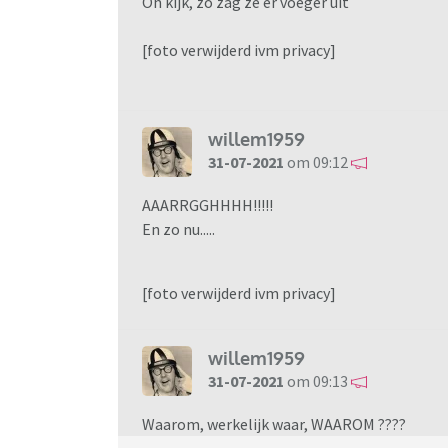
Oh kijk, zo zag ze er voeger uit
[foto verwijderd ivm privacy]
willem1959
31-07-2021
om 09:12
AAARRGGHHHH!!!!!
En zo nu.....
[foto verwijderd ivm privacy]
willem1959
31-07-2021
om 09:13
Waarom, werkelijk waar, WAAROM ????