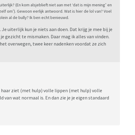
terlijk? (En kom alsjeblieft niet aan met ‘dat is mijn mening’ en
zelf om’). Gewoon eerlijk antwoord. Wat is hier de lol van? Voel
plein al de bully? Ik ben echt benieuwd.
Je uiterlijk kun je niets aan doen. Dat krijg je mee bij je
je gezicht te mismaken. Daar mag ik alles van vinden.
e het overwegen, twee keer nadenken voordat ze zich
haar ziet (met hulp) volle lippen (met hulp) volle
ld van wat normaal is. En dan zie je je eigen standaard