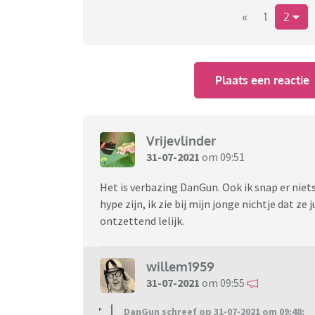
Wat is er in hemelsnaam aan de hand met de
«
1
2
rondlopen? Wat is daar mooi aan? Heeft zo e
vragen.
Plaats een reactie
Vrijevlinder
31-07-2021
om 09:51
Het is verbazing DanGun. Ook ik snap er niet
hype zijn, ik zie bij mijn jonge nichtje dat ze
ontzettend lelijk.
willem1959
31-07-2021
om 09:55
DanGun schreef op 31-07-2021 om 09:48: