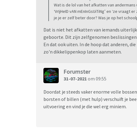
Wat is de lol van het afkatten van andermans ui
‘VrIjHeID vAN mEnInGsUiTiNg’ en ‘ze vraagt er 
je je er zelf beter door? Was je op het school
Dat is niet het afkatten van iemands uiterlijk. 
geboorte. Dit zijn zelfgenomen beslissingen 
En dat ook uiten. In de hoop dat anderen, di
zo'n dikkelippenkop laten aanmeten.
Forumster
31-07-2021
om 09:55
Doordat je steeds vaker enorme volle bossen 
borsten of billen (met hulp) verschuift je bee
uitvoering en vind je die wel erg miniem.