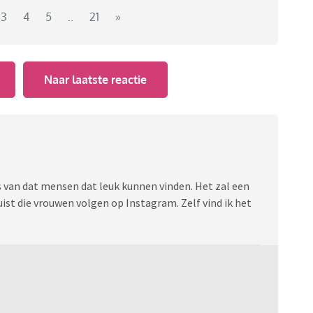
 jeugd? Waarom zou je met zo'n rare mond
3
4
5
..
21
»
en iemand een psychische stoornis? Vragen, vragen,
Naar laatste reactie
s van dat mensen dat leuk kunnen vinden. Het zal een
 juist die vrouwen volgen op Instagram. Zelf vind ik het