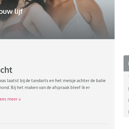
ouw lijf
icht
was laatst bij de tandarts en het meisje achter de balie
mond. Bij het maken van de afspraak bleef ik er
tgeleden nog in het nieuws nadat ze in elkaar was
re opgespoten lippen. En van de week was Loes van Dijk
emaakt door Douwe Bob.