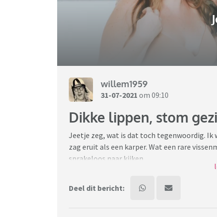
J
willem1959
31-07-2021
om 09:10
Dikke lippen, stom gez
Jeetje zeg, wat is dat toch tegenwoordig. Ik 
zag eruit als een karper. Wat een rare vissen
sprakeloos naar kijken.
En nee, zij is niet de enige. Jaimie Vaes, kor
Deel dit bericht:
gemept door Lil Kleine, heeft ook van die ra
in het nieuws als de vrouw die zwanger is g