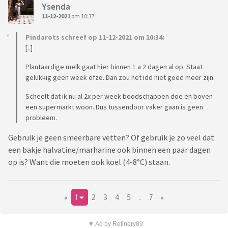
Ysenda
11-12-2021
om 10:37
Pindarots schreef op 11-12-2021 om 10:34:
[..]
Plantaardige melk gaat hier binnen 1 a 2 dagen al op. Staat
gelukkig geen week ofzo. Dan zou het idd niet goed meer zijn.
Scheelt dat ik nu al 2x per week boodschappen doe en boven
een supermarkt woon. Dus tussendoor vaker gaan is geen
probleem.
Gebruik je geen smeerbare vetten? Of gebruik je zo veel dat
een bakje halvatine/marharine ook binnen een paar dagen
op is? Want die moeten ook koel (4-8°C) staan.
«
1
2
3
4
5
..
7
»
▼ Ad by Refinery89