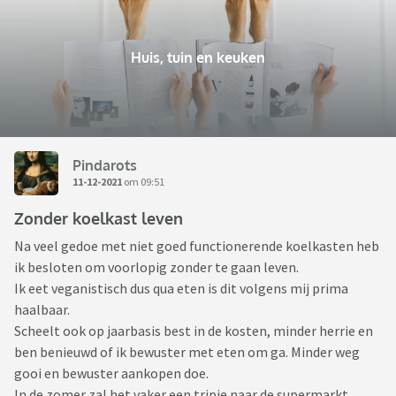
Huis, tuin en keuken
Pindarots
11-12-2021
om 09:51
Zonder koelkast leven
Na veel gedoe met niet goed functionerende koelkasten heb
ik besloten om voorlopig zonder te gaan leven.
Ik eet veganistisch dus qua eten is dit volgens mij prima
haalbaar.
Scheelt ook op jaarbasis best in de kosten, minder herrie en
ben benieuwd of ik bewuster met eten om ga. Minder weg
gooi en bewuster aankopen doe.
In de zomer zal het vaker een tripje naar de supermarkt