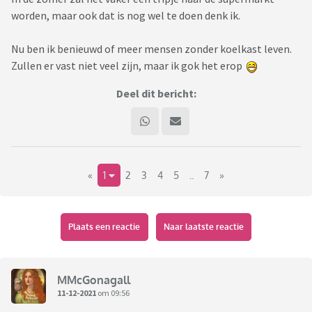
worden, maar ook dat is nog wel te doen denk ik.
Nu ben ik benieuwd of meer mensen zonder koelkast leven.
Zullen er vast niet veel zijn, maar ik gok het erop
Deel dit bericht:
«
1
2
3
4
5
..
7
»
Plaats een reactie
Naar laatste reactie
MMcGonagall
11-12-2021
om 09:56