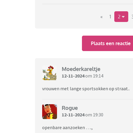
«
1
2
Plaats een reactie
Moederkareltje
12-11-2024
om 19:14
vrouwen met lange sportsokken op straat..
Rogue
12-11-2024
om 19:30
openbare aanzoeken ….,