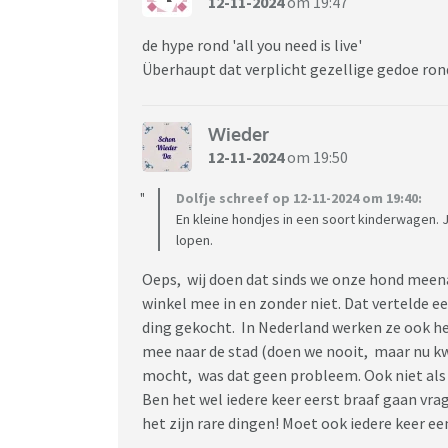
12-11-2024
om 19:47
de hype rond 'all you need is live'
Überhaupt dat verplicht gezellige gedoe rond
Wieder
12-11-2024
om 19:50
Dolfje schreef op 12-11-2024 om 19:40:
En kleine hondjes in een soort kinderwagen.
lopen.
Oeps, wij doen dat sinds we onze hond meen
winkel mee in en zonder niet. Dat vertelde 
ding gekocht. In Nederland werken ze ook h
mee naar de stad (doen we nooit, maar nu kwa
mocht, was dat geen probleem. Ook niet als 
Ben het wel iedere keer eerst braaf gaan vra
het zijn rare dingen! Moet ook iedere keer e