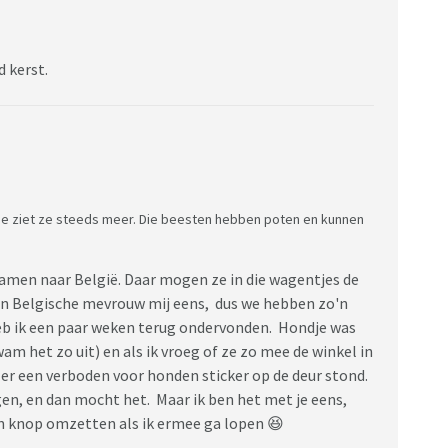
 kerst.
 Je ziet ze steeds meer. Die beesten hebben poten en kunnen
amen naar België. Daar mogen ze in die wagentjes de
een Belgische mevrouw mij eens, dus we hebben zo'n
eb ik een paar weken terug ondervonden. Hondje was
m het zo uit) en als ik vroeg of ze zo mee de winkel in
er een verboden voor honden sticker op de deur stond.
gen, en dan mocht het. Maar ik ben het met je eens,
en knop omzetten als ik ermee ga lopen 😆