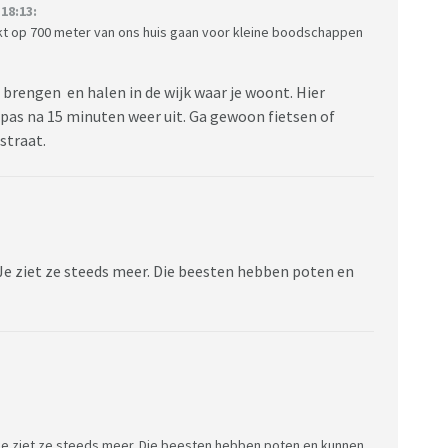
18:13:
kt op 700 meter van ons huis gaan voor kleine boodschappen
brengen en halen in de wijk waar je woont. Hier
 pas na 15 minuten weer uit. Ga gewoon fietsen of
 straat.
Je ziet ze steeds meer. Die beesten hebben poten en
 Je ziet ze steeds meer. Die beesten hebben poten en kunnen