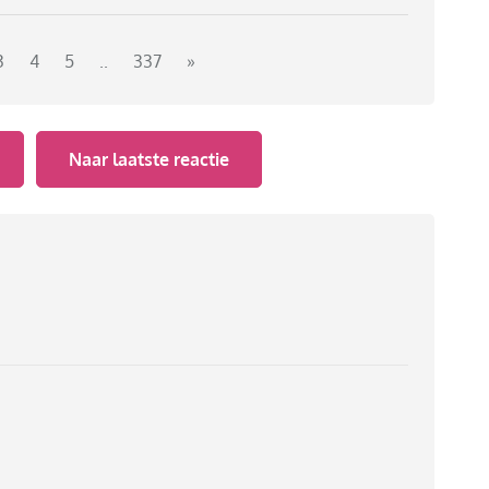
3
4
5
..
337
»
Naar laatste reactie