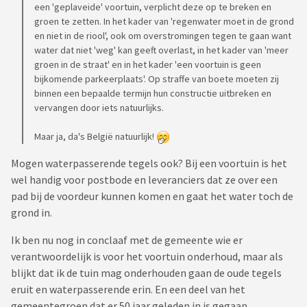
een 'geplaveide' voortuin, verplicht deze op te breken en
groen te zetten. In het kader van 'regenwater moet in de grond
en niet in de riool', ook om overstromingen tegen te gaan want
water dat niet 'weg' kan geeft overlast, in het kader van 'meer
groen in de straat' en in het kader 'een voortuin is geen
bijkomende parkeerplaats'. Op straffe van boete moeten zij
binnen een bepaalde termijn hun constructie uitbreken en
vervangen door iets natuurlijks.
Maar ja, da's België natuurlijk!
Mogen waterpasserende tegels ook? Bij een voortuin is het
wel handig voor postbode en leveranciers dat ze over een
pad bij de voordeur kunnen komen en gaat het water toch de
grond in.
Ik ben nu nog in conclaaf met de gemeente wie er
verantwoordelijk is voor het voortuin onderhoud, maar als
blijkt dat ik de tuin mag onderhouden gaan de oude tegels
eruit en waterpasserende erin. En een deel van het
gemeentegroen dat er 50 jaar geleden in is gegaan