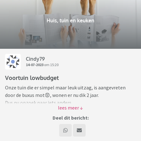
Huis, tuin en keuken
Cindy79
14-07-2023
om 15:20
Voortuin lowbudget
Onze tuin die er simpel maar leuk uitzag, is aangevreten
door de buxus mot😡, wonen er nu dik 2 jaar.
Dus nu opzoek naar iets anders.
Het ene gedeelte is rechthoekig, en daar in is het tot 2 keer
toe rechthoekig in gemaakt, van groot naar klein en dat
Deel dit bericht:
alles met buxus.
Allemaal grind, en in het midden een boom op stam,
hopelijk heeft deze het overleefd door de hitte.