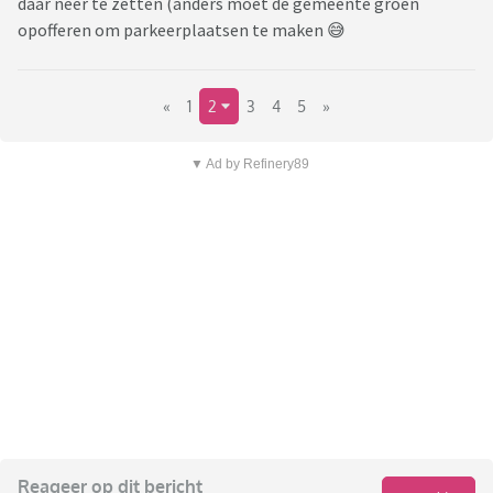
daar neer te zetten (anders moet de gemeente groen
opofferen om parkeerplaatsen te maken 😅
«
1
2
3
4
5
»
▼ Ad by Refinery89
Reageer op dit bericht