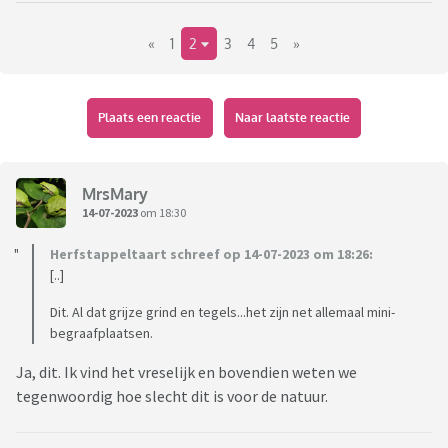
Ik vind grijze grote tegels er in ook mooi met potten, maar
«
1
2
3
4
5
»
dan loopt de postvrouw en jeugd er zo over heen en niet
netjes op het pad.
Buurman heeft rondom een lage schutting, met grond en
Plaats een reactie
Naar laatste reactie
planten er in, is simpel maar vind ik ook leuk.
Buurvrouw heeft van alles wat.
MrsMary
Ik/ wij willen het simpel houden, en het grind wil ik ook
14-07-2023
om 18:30
bewaren.
Herfstappeltaart schreef op 14-07-2023 om 18:26:
Hebben jullie leuke ideeën voor een simpele niet al te dure
[..]
voor tuin.
Dit. Al dat grijze grind en tegels...het zijn net allemaal mini-
Alvast bedankt
begraafplaatsen.
Ja, dit. Ik vind het vreselijk en bovendien weten we
tegenwoordig hoe slecht dit is voor de natuur.