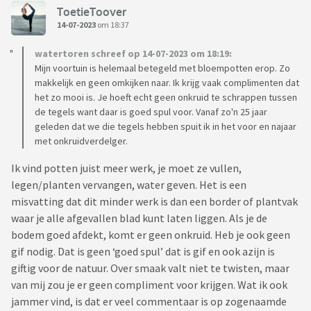
ToetieToover
14-07-2023
om 18:37
watertoren schreef op 14-07-2023 om 18:19:
Mijn voortuin is helemaal betegeld met bloempotten erop. Zo
makkelijk en geen omkijken naar. Ik krijg vaak complimenten dat
het zo mooi is. Je hoeft echt geen onkruid te schrappen tussen
de tegels want daar is goed spul voor. Vanaf zo'n 25 jaar
geleden dat we die tegels hebben spuit ik in het voor en najaar
met onkruidverdelger.
Ik vind potten juist meer werk, je moet ze vullen,
legen/planten vervangen, water geven. Het is een
misvatting dat dit minder werk is dan een border of plantvak
waar je alle afgevallen blad kunt laten liggen. Als je de
bodem goed afdekt, komt er geen onkruid. Heb je ook geen
gif nodig. Dat is geen ‘goed spul’ dat is gif en ook azijn is
giftig voor de natuur. Over smaak valt niet te twisten, maar
van mij zou je er geen compliment voor krijgen. Wat ik ook
jammer vind, is dat er veel commentaar is op zogenaamde