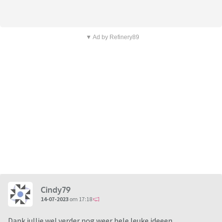
▼ Ad by Refinery89
Cindy79
14-07-2023
om 17:18
Dank jullie wel verder nog weer hele leuke ideeen.