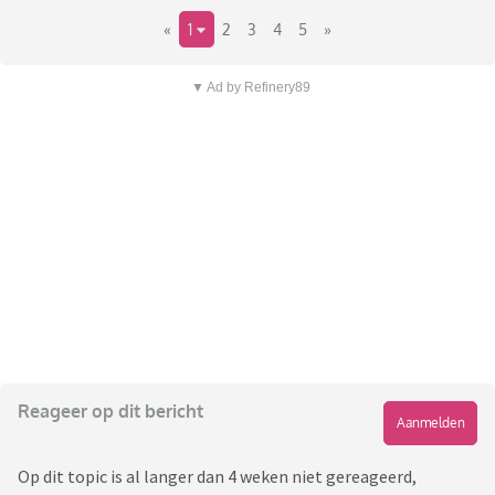
«
1
2
3
4
5
»
▼ Ad by Refinery89
Reageer op dit bericht
Aanmelden
Op dit topic is al langer dan 4 weken niet gereageerd,