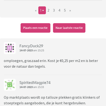
«
1
2
3
4
5
»
Plaats een reactie
Naar laatste reactie
FancyDuck29
14-07-2023
om 15:25
omploegen, graszaad erin. Kost je €0,25 per m2 en is beter
voor de natuur dan tegels.
SpiritedMagpie74
14-07-2023
om 15:33
Op marktplaats wordt op talloze plekken gratis klinkers of
stoeptegels aangeboden, die je kunt hergebruiken.