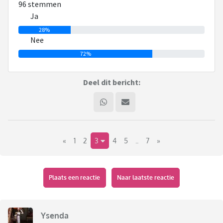
96 stemmen
vochtige doekjes. Vaak last hij dat dan zien met zo'n camera
Ja
waarmee ze het riool bekijken. Als hij dan zegt dat het van
28%
die doekjes zijn dan geloof ik dat ik herkende ze nooit op die
Nee
beelden maar nu in dit filmpje zie ik ze echt.
72%
Deel dit bericht:
«
1
2
3
4
5
..
7
»
Plaats een reactie
Naar laatste reactie
Ysenda