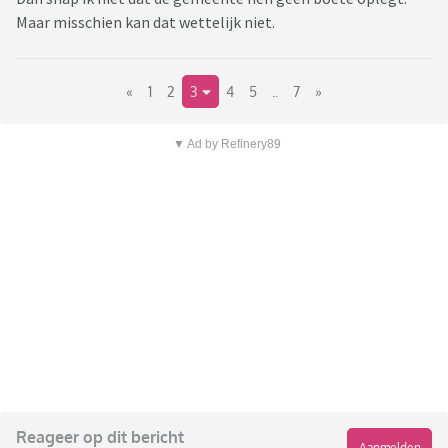
Maar misschien kan dat wettelijk niet.
«
1
2
3
4
5
..
7
»
▼ Ad by Refinery89
Reageer op dit bericht
Aanmelden