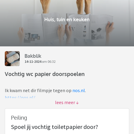
Huis, tuin en keuken
Bakblik
14-11-2024
om 06:32
Vochtig wc papier doorspoelen
Ik kwam net dir filmpje tegen op
nos.nl
.
https://nos.nl/
Bij ons in de straat zijn er al jaren problemen met de
riolering en dan gaat het bij ons blok vaak fout en komt de
Peiling
drab in mijn wc omhoog of net bij de buren maar dan loopt
Spoel jij vochtig toiletpapier door?
het bij ons wel slechter door.
De man van het rioolbedrijf zegt dan dat het komt door die