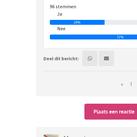
96 stemmen
dan geloof ik dat ik herkende ze nooit op die 
Ja
28%
Nee
72%
Deel dit bericht:
«
1
Plaats een reactie