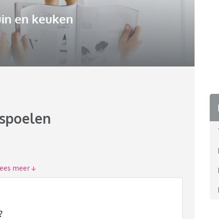
uin en keuken
rspoelen
n met de riolering en dan gaat het bij ons blok vaak fout
 de buren maar dan loopt het bij ons wel slechter
komt door die vochtige doekjes. Vaak last hij dat dan
?
ijken. Als hij dan zegt dat het van die doekjes zijn