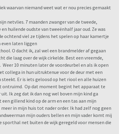
abriek waarvan niemand weet wat er nou precies gemaakt
ijn netvlies. 7 maanden zwanger van de tweede,
 en huilende oudste van tweeënhalf jaar oud. Ze was
 de ochtend viel ze tijdens het spelen op haar kamertje
 even laten liggen
hool. O dacht ik, zal wel een brandmelder af gegaan
cht die laag over de wijk cirkelde. Best een vreemde,
ze. Weer 10 minuten later de voordeurbel en als ik open
et collega in hun uitruktenue voor de deur met een
 steekt. Er is iets geloosd op het riool en alle huizen
ct ontruimd. Op dat moment begint het apparaat te
 uit. Ik zeg dat ik dan nog wel boven mijn kind ga
 een gillend kind op de arm en een tas aan mijn
 meer in mijn huis tot nader order. Ik had zelf nog geen
andweerman mijn ouders bellen en mijn vader komt mij
e sporthal net buiten de wijk geregeld voor mensen die