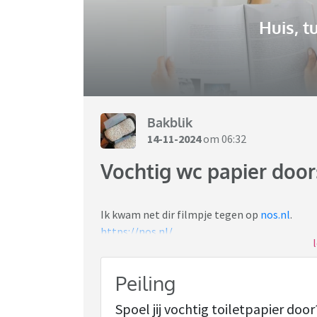
Huis, t
Bakblik
14-11-2024
om 06:32
Vochtig wc papier doo
Ik kwam net dir filmpje tegen op
nos.nl
.
https://nos.nl/
Bij ons in de straat zijn er al jaren probleme
en komt de drab in mijn wc omhoog of net bij
Peiling
door.
De man van het rioolbedrijf zegt dan dat het 
Spoel jij vochtig toiletpapier door
zien met zo'n camera waarmee ze het riool bek