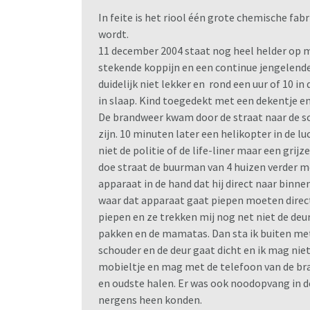
In feite is het riool één grote chemische f
wordt.
11 december 2004 staat nog heel helder op m
stekende koppijn en een continue jengelende
duidelijk niet lekker en rond een uur of 10 in
in slaap. Kind toegedekt met een dekentje en
De brandweer kwam door de straat naar de sc
zijn. 10 minuten later een helikopter in de lu
niet de politie of de life-liner maar een grij
doe straat de buurman van 4 huizen verder m
apparaat in de hand dat hij direct naar binnen
waar dat apparaat gaat piepen moeten dire
piepen en ze trekken mij nog net niet de deur
pakken en de mamatas. Dan sta ik buiten met
schouder en de deur gaat dicht en ik mag niet
mobieltje en mag met de telefoon van de br
en oudste halen. Er was ook noodopvang in d
nergens heen konden.