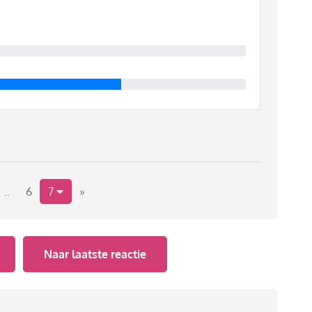
beelden maar nu in dit filmpje zie ik ze echt.
..
6
7
»
Naar laatste reactie