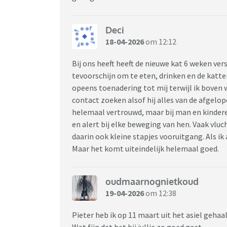
Deci
18-04-2026
om 12:12
Bij ons heeft heeft de nieuwe kat 6 weken ve
tevoorschijn om te eten, drinken en de katte
opeens toenadering tot mij terwijl ik boven w
contact zoeken alsof hij alles van de afgelop
helemaal vertrouwd, maar bij man en kindere
en alert bij elke beweging van hen. Vaak vlu
daarin ook kleine stapjes vooruitgang. Als ik
Maar het komt uiteindelijk helemaal goed.
oudmaarnognietkoud
19-04-2026
om 12:38
Pieter heb ik op 11 maart uit het asiel gehaal
Wat fijn dat het bij jullie zo goed gaat.