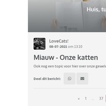
Huis, t
LoveCats!
08-07-2021
om 13:10
Miauw - Onze katten
Ook nog een topic voor hier over onze gewel
Deel dit bericht:
«
1
..
37