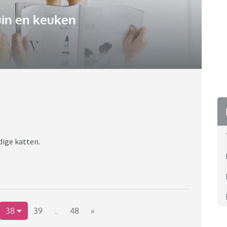
uin en keuken
dige katten.
38
39
..
48
»