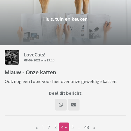
Huis, tuin en keuken
LoveCats!
08-07-2021
om 13:10
Miauw - Onze katten
Ook nog een topic voor hier over onze geweldige katten.
Deel dit bericht:
«
1
2
3
4
5
..
48
»