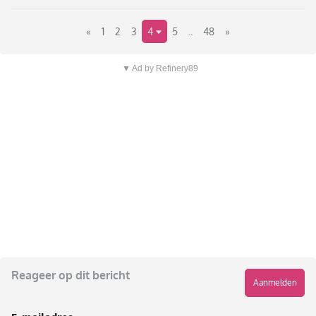
«
1
2
3
4
5
..
48
»
▼ Ad by Refinery89
Reageer op dit bericht
Aanmelden