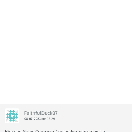
FaithfulDuck87
08-07-2021
om 18:29
Hier een Maine Coon van 7 maanden, een vrouwtje