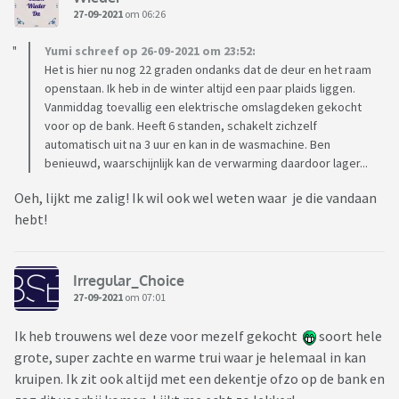
27-09-2021
om 06:26
Yumi schreef op 26-09-2021 om 23:52:
Het is hier nu nog 22 graden ondanks dat de deur en het raam
openstaan. Ik heb in de winter altijd een paar plaids liggen.
Vanmiddag toevallig een elektrische omslagdeken gekocht
voor op de bank. Heeft 6 standen, schakelt zichzelf
automatisch uit na 3 uur en kan in de wasmachine. Ben
benieuwd, waarschijnlijk kan de verwarming daardoor lager...
Oeh, lijkt me zalig! Ik wil ook wel weten waar je die vandaan
hebt!
Irregular_Choice
27-09-2021
om 07:01
Ik heb trouwens wel deze voor mezelf gekocht
soort hele
grote, super zachte en warme trui waar je helemaal in kan
kruipen. Ik zit ook altijd met een dekentje ofzo op de bank en