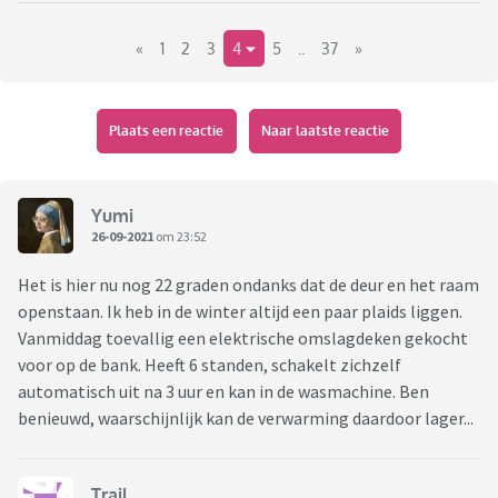
En nee, dit is geen pure armoe topic, heb je het koud dan zet
«
1
2
3
4
5
..
37
»
je natuurlijk je verwarming aan, maar ik heb bijv. geen
programma ingesteld omdat elke dag anders is waardoor ik
toch vaak pas de temperatuur naar beneden doe als ik naar
bed ga. Ik wil deze winter er echt op letten dat ik dat even
Plaats een reactie
Naar laatste reactie
een uurtje eerder doe bijv.
Yumi
26-09-2021
om 23:52
Het is hier nu nog 22 graden ondanks dat de deur en het raam
openstaan. Ik heb in de winter altijd een paar plaids liggen.
Vanmiddag toevallig een elektrische omslagdeken gekocht
voor op de bank. Heeft 6 standen, schakelt zichzelf
automatisch uit na 3 uur en kan in de wasmachine. Ben
benieuwd, waarschijnlijk kan de verwarming daardoor lager...
Trail