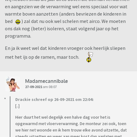
en aangezien we de verwarming wel eens speciaal voor wat
warmte boven aanzetten (anders bevriezen de kinderen in
bed
) zal dat nu ook wel schelen met airco. We moeten
ons dak nog (beter) isoleren, staat volgend jaar op het
programma.
En ja ik weet wel dat kinderen vroeger ook heerlijk sliepen
met het ijs op de ramen, maar toch.
Madamecannibale
27-09-2021
om 08:07
Drackie schreef op 26-09-2021 om 22:04:
[..]
Hier duurt het wel degelijk een halve dag voor het is
opgewarmd met vloerverwarming. De monteur zei ook, toen
we hier net woonde en ik hem trouw elke avond uitzette, dat
steeds uitzetten en weer aan meer kost dan aanlaten met