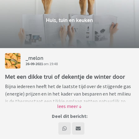
Huis, tuin en keuken
_melon
26-09-2021
om 19:48
Met een dikke trui of dekentje de winter door
Bijna iedereen heeft het de laatste tijd over de stijgende gas
(energie) prijzen en in het kader van besparen en het milieu
is de thermostaat een tikkie omlaag zetten natuurlijk zo
gepiept.
Deel dit bericht:
Het lijkt me leuk om elkaar in dit topic te motiveren om wat
vaker een dikke trui of een dekentje te pakken. Soort minder
gas kletstopic haha.