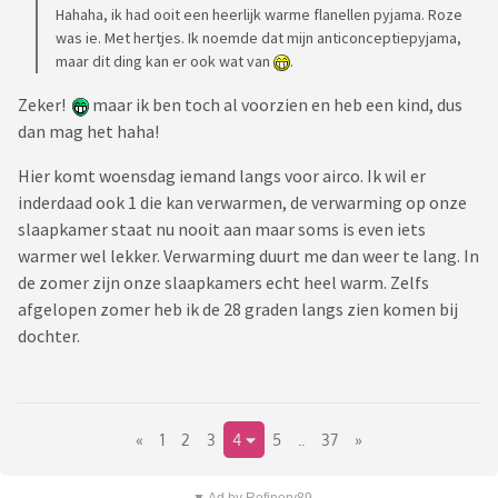
Hahaha, ik had ooit een heerlijk warme flanellen pyjama. Roze
was ie. Met hertjes. Ik noemde dat mijn anticonceptiepyjama,
maar dit ding kan er ook wat van
.
Zeker!
maar ik ben toch al voorzien en heb een kind, dus
dan mag het haha!
Hier komt woensdag iemand langs voor airco. Ik wil er
inderdaad ook 1 die kan verwarmen, de verwarming op onze
slaapkamer staat nu nooit aan maar soms is even iets
warmer wel lekker. Verwarming duurt me dan weer te lang. In
de zomer zijn onze slaapkamers echt heel warm. Zelfs
afgelopen zomer heb ik de 28 graden langs zien komen bij
dochter.
«
1
2
3
4
5
..
37
»