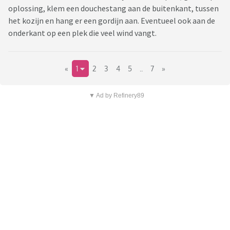
oplossing, klem een douchestang aan de buitenkant, tussen
het kozijn en hang er een gordijn aan. Eventueel ook aan de
onderkant op een plek die veel wind vangt.
«
1
2
3
4
5
..
7
»
▼ Ad by Refinery89