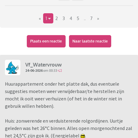
«
1
2
3
4
5
..
7
»
Plaats een reactie
Naar laatste reactie
Vf_Watervrouw
24-06-2026
om 00:33
Huurappartement onder het platte dak, dus eventuele
suggesties moeten weer verwijderbaar/te herstellen zijn
mocht ik ooit weer verhuizen (of het in de winter niet in
gebruik willen hebben).
Huis: zonwerende en verduisterende rolgordijnen. Uurtje
geleden was het 26°C binnen. Alles open morgenochtend zal
het 24,5°C zijn gok ik. (Energielabel
.