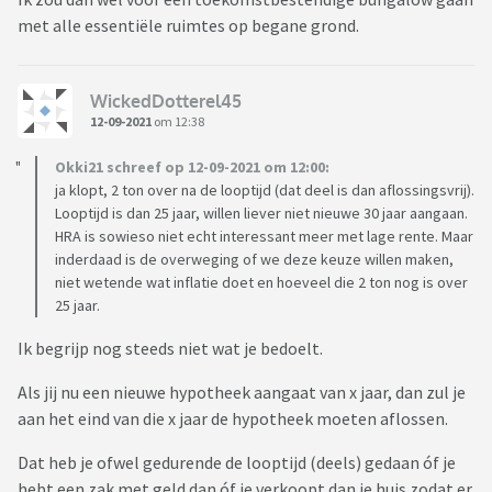
met alle essentiële ruimtes op begane grond.
WickedDotterel45
12-09-2021
om 12:38
Okki21 schreef op 12-09-2021 om 12:00:
ja klopt, 2 ton over na de looptijd (dat deel is dan aflossingsvrij).
Looptijd is dan 25 jaar, willen liever niet nieuwe 30 jaar aangaan.
HRA is sowieso niet echt interessant meer met lage rente. Maar
inderdaad is de overweging of we deze keuze willen maken,
niet wetende wat inflatie doet en hoeveel die 2 ton nog is over
25 jaar.
Ik begrijp nog steeds niet wat je bedoelt.
Als jij nu een nieuwe hypotheek aangaat van x jaar, dan zul je
aan het eind van die x jaar de hypotheek moeten aflossen.
Dat heb je ofwel gedurende de looptijd (deels) gedaan óf je
hebt een zak met geld dan óf je verkoopt dan je huis zodat er