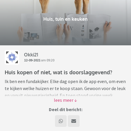
Huis, tuin en keuken
Okki21
12-09-2021
om 09:20
Huis kopen of niet, wat is doorslaggevend?
Ik ben een fundakijker. Elke dag open ik de app even, om even
te kijken welke huizen er te koop staan. Gewoon voor de leuk
en vanuit nieuwsgierigheid. En toen stond vorige week
opeens een woning op Funda die onze aandacht trok... En we
gaan deze binnenkort bezichtigen! Helemaal niet bezig met
Deel dit bericht:
zoeken en we wonen op dit moment ook in een fijn huis. Wat
ons trekt in de andere woning is meer ruimte. Gewoon echt
een groter huis, al wonen we nu ook niet klein. En daarnaast