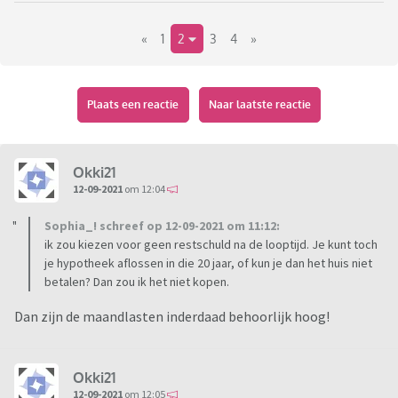
de ligging: stuk rustiger! En een prachtige tuin waar we echt
«
1
2
3
4
»
de ruimte zouden hebben voor kippen.
Maar, is kopen nu wel slim? We hebben natuurlijk overwaarde
maar het nieuwe huis kopen betekent wel hogere
Plaats een reactie
Naar laatste reactie
maandlasten én een groter bedrag over aan hypotheek na
einde looptijd (2ton), we zijn dan 60-65jr. Maar daarentegen
wel zekerheid over de rente voor 20 jaar terwijl die van ons
Okki21
over 8 jaar afloopt..
12-09-2021
om 12:04
Sophia_! schreef op 12-09-2021 om 11:12:
Wat is wijsheid? Waar kozen jullie voor? Nu het huis kopen
ik zou kiezen voor geen restschuld na de looptijd. Je kunt toch
wat je zo mooi vindt en dat qua maandlasten te betalen is of
je hypotheek aflossen in die 20 jaar, of kun je dan het huis niet
kiezen voor lagere maandlasten, minder restschuld na de
betalen? Dan zou ik het niet kopen.
looptijd?
Dan zijn de maandlasten inderdaad behoorlijk hoog!
Okki21
12-09-2021
om 12:05