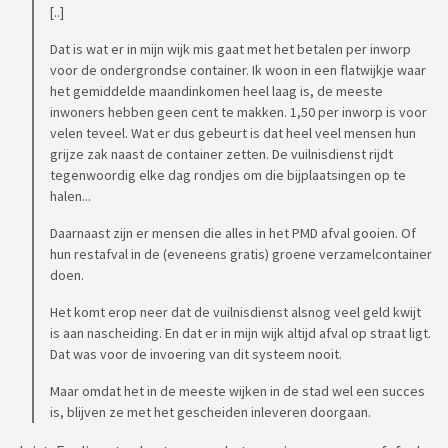
[..]
Dat is wat er in mijn wijk mis gaat met het betalen per inworp
voor de ondergrondse container. Ik woon in een flatwijkje waar
het gemiddelde maandinkomen heel laag is, de meeste
inwoners hebben geen cent te makken. 1,50 per inworp is voor
velen teveel. Wat er dus gebeurt is dat heel veel mensen hun
grijze zak naast de container zetten. De vuilnisdienst rijdt
tegenwoordig elke dag rondjes om die bijplaatsingen op te
halen...
Daarnaast zijn er mensen die alles in het PMD afval gooien. Of
hun restafval in de (eveneens gratis) groene verzamelcontainer
doen.
Het komt erop neer dat de vuilnisdienst alsnog veel geld kwijt
is aan nascheiding. En dat er in mijn wijk altijd afval op straat ligt.
Dat was voor de invoering van dit systeem nooit.
Maar omdat het in de meeste wijken in de stad wel een succes
is, blijven ze met het gescheiden inleveren doorgaan.