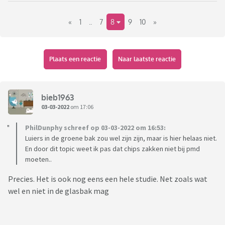
scheidt duurt het echt wel een tijdje eer dat mijn bak vol is. Ik
«
1
..
7
8
9
10
»
woon alleen.
Nu sprak ik net iemand die met een tiener woont en haar bak
vorig jaar 16 keer aan de straat heeft gezet. Een vriendin van
Plaats een reactie
Naar laatste reactie
haar met 2 kinderen had dit 4 keer gedaan. Die persoon die ik
sprak was daar héél verbaasd over, dus ik heb maar niks
gezegd verder.
bieb1963
03-03-2022
om 17:06
Die persoon zegt alles goed te scheiden, maar alsnog elke
PhilDunphy schreef op 03-03-2022 om 16:53:
maand een volle bak te hebben... ik snap daar echt niks van!
Luiers in de groene bak zou wel zijn zijn, maar is hier helaas niet.
En door dit topic weet ik pas dat chips zakken niet bij pmd
Waarop ik dacht: leuk onderwerp voor een topic!
moeten..
Precies. Het is ook nog eens een hele studie. Net zoals wat
Bijna vergeten, ze zei ook nog dat gemeentes minimaal voor
wel en niet in de glasbak mag
5 ledigingen rekenen. Dat kan niet kloppen toch?
Bij was er trouwens keurig voor 1 lediging gerekend