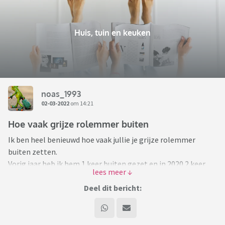
Huis, tuin en keuken
noas_1993
02-03-2022
om 14:21
Hoe vaak grijze rolemmer buiten
Ik ben heel benieuwd hoe vaak jullie je grijze rolemmer
buiten zetten.
Vorig jaar heb ik hem 1 keer buiten gezet en in 2020 2 keer
Bij ons komen ze elke 2 weken langs, maar naast je
Deel dit bericht:
gemeentelijke belastingen betaal je hier zo'n € 6,25 per
lediging.
Dit vind ik sowieso duur, maar ook doordat ik alles goed