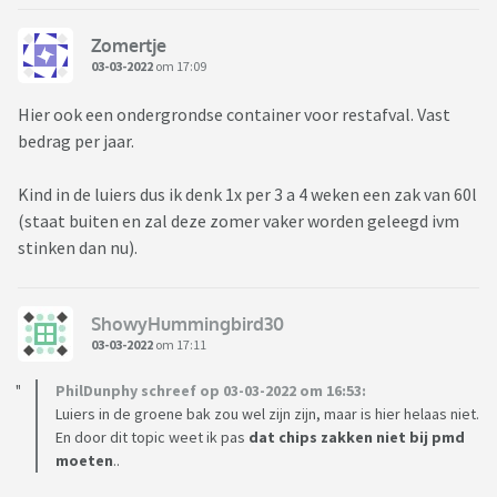
Zomertje
03-03-2022
om 17:09
Hier ook een ondergrondse container voor restafval. Vast
bedrag per jaar.
Kind in de luiers dus ik denk 1x per 3 a 4 weken een zak van 60l
(staat buiten en zal deze zomer vaker worden geleegd ivm
stinken dan nu).
ShowyHummingbird30
03-03-2022
om 17:11
PhilDunphy schreef op 03-03-2022 om 16:53:
Luiers in de groene bak zou wel zijn zijn, maar is hier helaas niet.
En door dit topic weet ik pas
dat chips zakken niet bij pmd
moeten
..