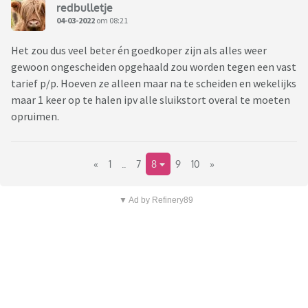
redbulletje
04-03-2022
om 08:21
Het zou dus veel beter én goedkoper zijn als alles weer
gewoon ongescheiden opgehaald zou worden tegen een vast
tarief p/p. Hoeven ze alleen maar na te scheiden en wekelijks
maar 1 keer op te halen ipv alle sluikstort overal te moeten
opruimen.
«
1
..
7
8
9
10
»
▼ Ad by Refinery89