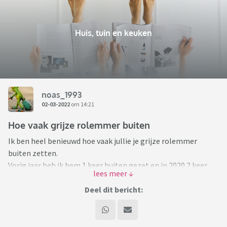
Huis, tuin en keuken
noas_1993
02-03-2022
om 14:21
Hoe vaak grijze rolemmer buiten
Ik ben heel benieuwd hoe vaak jullie je grijze rolemmer
buiten zetten.
Vorig jaar heb ik hem 1 keer buiten gezet en in 2020 2 keer
Bij ons komen ze elke 2 weken langs, maar naast je
Deel dit bericht:
gemeentelijke belastingen betaal je hier zo'n € 6,25 per
lediging.
Dit vind ik sowieso duur, maar ook doordat ik alles goed