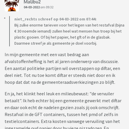
Malibu2
04-03-2022
om 09:32
niet_rechts schreef op 04-03-2022 om 07:44:
Bij zulke enorme tarieven voor het legen van het restafval (bijna
€ 30 noemde iemand) zullen heel wat mensen hun troep bij het
plastic gooien. Of bij het papier, het gft of in de glasbak.
Daarmee streef je als gemeente je doel voorbij.
In mijn gemeente met een vast bedrag aan
afvalstoffenheffing is het al jaren onderwerp van discussie.
Een aantal politieke partijen wil overstappen op diftar, een
deel niet. Tot nu toe komt diftar er steeds niet door en ik
hoop dat dat na de gemeenteraadsverkiezingen zo blijft.
En ja, het klinkt heel leuk en milieubewust: "de vervuiler
betaalt". Ik heb echter bij een gemeente gewerkt met diftar
en daar ook echt de nadelen gezien zoals jij ook omschrijft.
Restafval in de GFT containers, tussen het pmd of zelfs in
textielcontainers. Extra kosten vanwege vervuiling van het
ingezamelde oud papier door bv vieze pizzadozen. En