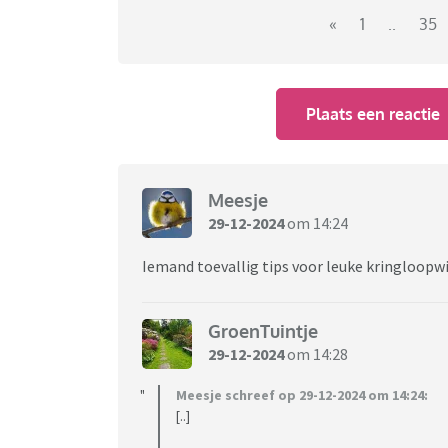
(Vervolgens mijn ratjetoe van plastic en gla
«
1
..
35
Nou heb ik er vorige week een gebroken.... grrr
( Wel deze :
Plaats een reactie
https://www.ikea.com/nl/nl/p/stilenlig-sc
en die vind ik ook heel fraai, maar ja,daar gaat 
Meesje
29-12-2024
om 14:24
Maak iedereen hier jaloers met je vondst
Iemand toevallig tips voor leuke kringloopw
GroenTuintje
29-12-2024
om 14:28
Meesje schreef op 29-12-2024 om 14:24:
[..]