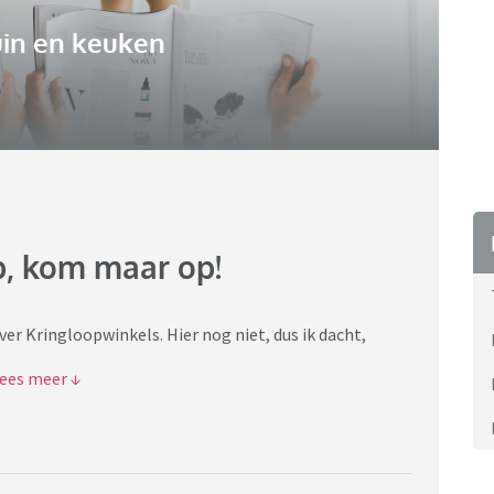
uin en keuken
p, kom maar op!
er Kringloopwinkels. Hier nog niet, dus ik dacht,
zovoorts.
nden geleden.
t een grijs motiefje, ongebruikt. Ik was er niet naar
omen ze weer te voorschijn voor het ontbijt.