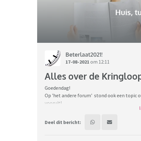
Huis, t
Beterlaat2021!
17-08-2021
om 12:11
Alles over de Kringloo
Goedendag!
Op 'het andere forum' stond ook een topic ov
vooruit!
Vertel hier je vondsten, tip goede winkels en
Deel dit bericht:
Mijn laastste vondst dateert alweer van maa
Vier mooie porseleinen Ikea schaaltjes,wit me
op zoek, maar wel blij mee. Iedere ochtend k