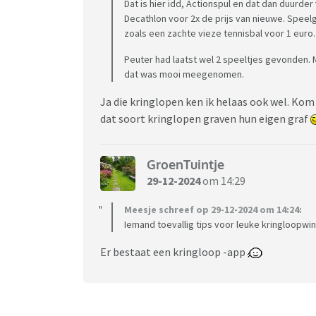
Dat is hier idd, Actionspul en dat dan duurde
Decathlon voor 2x de prijs van nieuwe. Spee
zoals een zachte vieze tennisbal voor 1 euro.
Peuter had laatst wel 2 speeltjes gevonden. M
dat was mooi meegenomen.
Ja die kringlopen ken ik helaas ook wel. Ko
dat soort kringlopen graven hun eigen graf
GroenTuintje
29-12-2024
om 14:29
Meesje schreef op 29-12-2024 om 14:24:
Iemand toevallig tips voor leuke kringloopwin
Er bestaat een kringloop -app