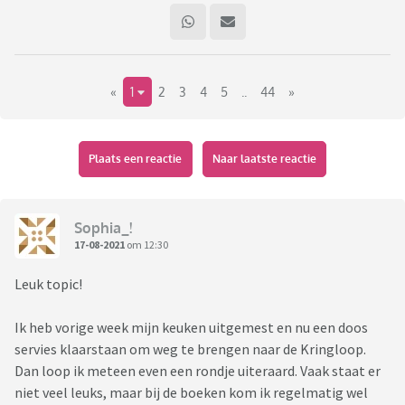
«
1
2
3
4
5
..
44
»
Plaats een reactie
Naar laatste reactie
Sophia_!
17-08-2021
om 12:30
Leuk topic!
Ik heb vorige week mijn keuken uitgemest en nu een doos
servies klaarstaan om weg te brengen naar de Kringloop.
Dan loop ik meteen even een rondje uiteraard. Vaak staat er
niet veel leuks, maar bij de boeken kom ik regelmatig wel