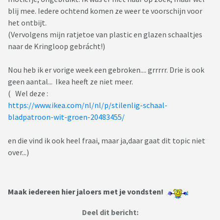
blij mee. Iedere ochtend komen ze weer te voorschijn voor
het ontbijt.
(Vervolgens mijn ratjetoe van plastic en glazen schaaltjes
naar de Kringloop gebrácht!)
Nou heb ik er vorige week een gebroken.... grrrrr. Drie is ook
geen aantal... Ikea heeft ze niet meer.
( Wel deze :
https://www.ikea.com/nl/nl/p/stilenlig-schaal-
bladpatroon-wit-groen-20483455/
en die vind ik ook heel fraai, maar ja,daar gaat dit topic niet
over...)
Maak iedereen hier jaloers met je vondsten!
Deel dit bericht: