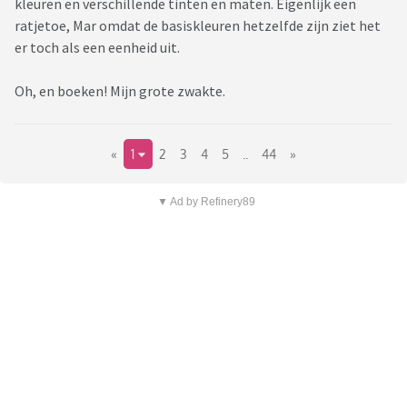
kleuren en verschillende tinten en maten. Eigenlijk een
ratjetoe, Mar omdat de basiskleuren hetzelfde zijn ziet het
er toch als een eenheid uit.
Oh, en boeken! Mijn grote zwakte.
«
1
2
3
4
5
..
44
»
▼ Ad by Refinery89