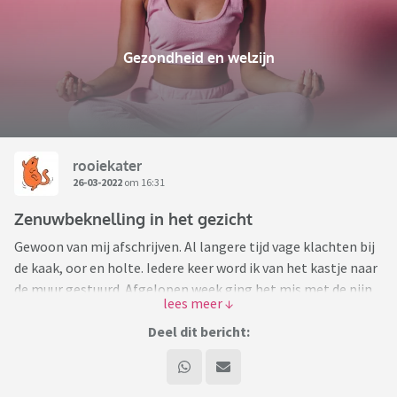
Gezondheid en welzijn
rooiekater
26-03-2022
om 16:31
Zenuwbeknelling in het gezicht
Gewoon van mij afschrijven. Al langere tijd vage klachten bij
de kaak, oor en holte. Iedere keer word ik van het kastje naar
de muur gestuurd. Afgelopen week ging het mis met de pijn.
Vreselijke pijnscheuten 1 verkeerde beweging en ik verga van
pijn.
Deel dit bericht:
Na lang aandringen afspraak bij de huisarts die vermoed nu
die 3 tak zenuw die klem zit vanuit mijn oor. Komende week
ziekenhuis.