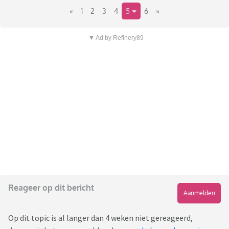
«
1
2
3
4
5
6
»
▼ Ad by Refinery89
Reageer op dit bericht
Aanmelden
Op dit topic is al langer dan 4 weken niet gereageerd,