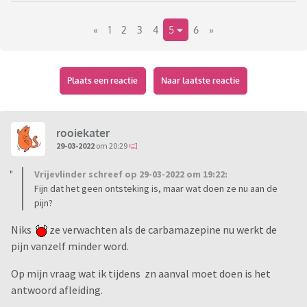
Tot die tijd paracetemol en carbamazepine maar nog is de
«
1
2
3
4
5
6
»
pijn niet te doen.
Eten lukt niet alleen wat vloeibaar
Plaats een reactie
Naar laatste reactie
rooiekater
29-03-2022
om 20:29
Vrijevlinder schreef op 29-03-2022 om 19:22:
Fijn dat het geen ontsteking is, maar wat doen ze nu aan de
pijn?
Niks
ze verwachten als de carbamazepine nu werkt de
pijn vanzelf minder word.
Op mijn vraag wat ik tijdens zn aanval moet doen is het
antwoord afleiding.