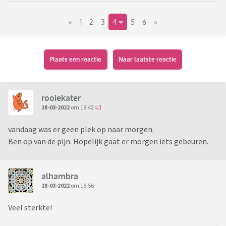
Tot die tijd paracetemol en carbamazepine maar nog is de
«
1
2
3
4
5
6
»
pijn niet te doen.
Eten lukt niet alleen wat vloeibaar
Plaats een reactie
Naar laatste reactie
rooiekater
28-03-2022
om 18:42
vandaag was er geen plek op naar morgen.
Ben op van de pijn. Hopelijk gaat er morgen iets gebeuren.
alhambra
28-03-2022
om 18:56
Veel sterkte!