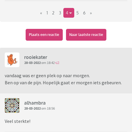
Tot die tijd paracetemol en carbamazepine maar nog is de
«
1
2
3
4
5
6
»
pijn niet te doen.
Eten lukt niet alleen wat vloeibaar
Plaats een reactie
Naar laatste reactie
rooiekater
28-03-2022
om 18:42
vandaag was er geen plek op naar morgen.
Ben op van de pijn. Hopelijk gaat er morgen iets gebeuren.
alhambra
28-03-2022
om 18:56
Veel sterkte!