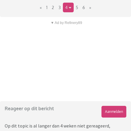
«
1
2
3
4
5
6
»
▼ Ad by Refinery89
Reageer op dit bericht
Aanmelden
Op dit topic is al langer dan 4 weken niet gereageerd,