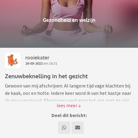
Gezondheid en welzijn
rooiekater
26-03-2022
om 16:31
Zenuwbeknelling in het gezicht
Gewoon van mij afschrijven. Al langere tijd vage klachten bij
de kaak, oor en holte. Iedere keer word ik van het kastje naar
de muur gestuurd. Afgelopen week ging het mis met de pijn.
Vreselijke pijnscheuten 1 verkeerde beweging en ik verga van
pijn.
Deel dit bericht:
Na lang aandringen afspraak bij de huisarts die vermoed nu
die 3 tak zenuw die klem zit vanuit mijn oor. Komende week
ziekenhuis.