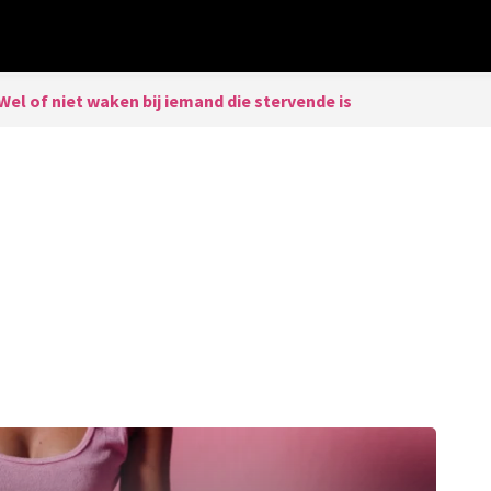
Wel of niet waken bij iemand die stervende is