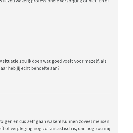
Dus ik zou waken; professionele verzorging of niet. En of
 situatie zou ik doen wat goed voelt voor mezelf, als
aar heb jij echt behoefte aan?
in volgen en dus zelf gaan waken! Kunnen zoveel mensen
ft of verpleging nog zo fantastisch is, dan nog zou mij