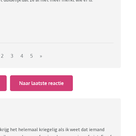
2
3
4
5
»
Naar laatste reactie
rijg het helemaal kriegelig als ik weet dat iemand