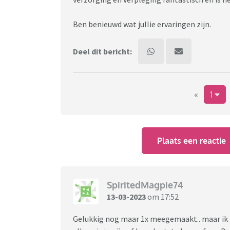
Ben benieuwd wat jullie ervaringen zijn.
Deel dit bericht:
«
1
Plaats een reactie
SpiritedMagpie74
13-03-2023
om 17:52
Gelukkig nog maar 1x meegemaakt.. maar ik k