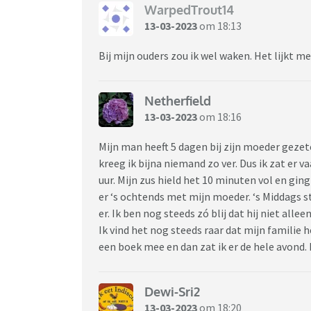
WarpedTrout14
13-03-2023
om 18:13
Bij mijn ouders zou ik wel waken. Het lijkt me
Netherfield
13-03-2023
om 18:16
Mijn man heeft 5 dagen bij zijn moeder gezete
kreeg ik bijna niemand zo ver. Dus ik zat er v
uur. Mijn zus hield het 10 minuten vol en ging
er ‘s ochtends met mijn moeder. ‘s Middags st
er. Ik ben nog steeds zó blij dat hij niet alle
Ik vind het nog steeds raar dat mijn familie
een boek mee en dan zat ik er de hele avond.
Dewi-Sri2
13-03-2023
om 18:20