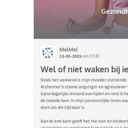
Gezondh
MelMel
13-03-2023
om 17:47
Wel of niet waken bij i
Sinds het weekend is mijn moeder stervende
Alzheimer's steeds angstiger en agressiever w
bijna dagelijks iemand overlijden en vind ik he
de tweede keer in mijn persoonlijke leven w
doen als die tijd daar is.
Aan de ene kant geeft het me rust en voldoen
verzorging en verpleging fantastisch en is het