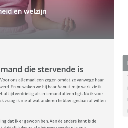
eid en welzijn
emand die stervende is
. Voor ons allemaal een zegen omdat ze vanwege haar
erd. En nu waken we bij haar. Vanuit mijn werk zie ik
t altijd verdrietig als er iemand alleen ligt. Nu ik voor
aak vraag ik me af wat anderen hebben gedaan of willen
ing dat ik er gewoon ben. Aan de andere kant is de
 duidelijk dat ze al niet meer merkt wie er is.