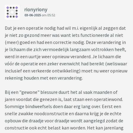
rionyriony
03-06-2025
om 05:52
Dat je een operatie nodig had wil m.i. eigenlijk al zeggen dat
je niet zo gezond meer was want iets functioneerde al niet
(meer) goed en had een correctie nodig. Deze verandering in
je lichaam die zich vermoedelijk langzaam voltrokken heeft,
werd in een uurtje weer opnieuw veranderd. Je lichaam die
vóór de operatie een zeker evenwicht had bereikt (weliswaar
inclusief een verkeerde ontwikkeling) moet nu weer opnieuw
rekening houden met een verandering.
Bij een "gewone" blessure duurt het al vaak maanden of
jaren voordat die genezen is, laat staan een operatiewond.
Sommige bindweefsels doen daar erg lang over. Eerst een
snelle zwakke noodconstructie en daarna krijg je de echte
opbouw die draadje voor draadje wordt aangelegd zodat de
constructie ook echt belast kan worden. Het kan jarenlang