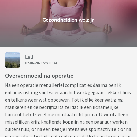
Gezondheid en welzijn
Lali
02-06-2025
om 18:34
Oververmoeid na operatie
Na een operatie met allerlei complicaties daarna ben ik
enthousiast erg snel weer aan het werk gegaan. Lekker thuis
en telkens weer wat opbouwen. Tot ik elke keer wat ging
mankeren en de bedrijfsarts zei dat ik een lichamelijke
burnout heb. Ik voel me mentaal echt prima. Ik word alleen
misselijk en krijg knallende koppijn na een paar uur werken
buitenshuis, of na een beetje intensieve sportactiviteit of na
een sociale activiteit met veel gepraat. Ik slaap dan een paar