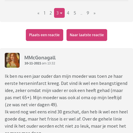
bespaard. Buiten dit ben ik hartstikke gezond trouwens, ben
«
1
2
3
4
5
..
9
»
ook tevreden met hoe ik eruit zie, maar ineens grijpt het me
zo aan, jemig over 20 jaar ben ik gewoon oud. Ik ben echt nog
lang niet toe aan oud worden
En 20 jaar is niets natuurlijk, dat vliegt voorbij. Ik ben 22 jaar
Plaats een reactie
Naar laatste reactie
geleden geëmigreerd en die tijd is ook voorbijgevlogen.
Disclaimer~: neem dit niet al te serieus hoor, ik zit niet in een
MMcGonagall
10-11-2021
om 13:32
crisis of zo, maar herkennen mensen dit, dat je je ineens
realiseert dat je geen spring chicken meer bent?
Ik ben nu een jaar ouder dan mijn moeder was toen ze haar
eerste herseninfarct kreeg. Dat vind ik wel een beangstigend
idee, zeker omdat mijn vader er ook een heeft gehad (maar
pas met 65+). Mijn moeder was ook al oma op mijn leeftijd
(ze was net vier dagen 49).
Ik word nog wel eens eind 30 geschat, dan heb ik wel een heel
goede dag, maar het frisse is er wel af. Over de gehele linie
vind ik het ouder worden echt niet zo leuk, maar je moet het