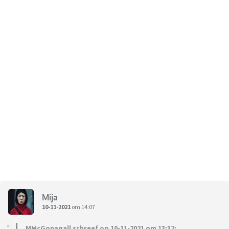
Mija
10-11-2021
om 14:07
MMcGonagall schreef op 10-11-2021 om 13:32: