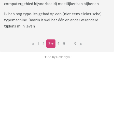
computergebied bijvoorbeeld) moeilijker kan bijbenen.
Ik heb nog type-les gehad op een (niet eens elektrische)
typemachine. Daarin is wel het één en ander veranderd
tijdens mijn leven.
«
1
2
3
4
5
..
9
»
▼ Ad by Refinery89