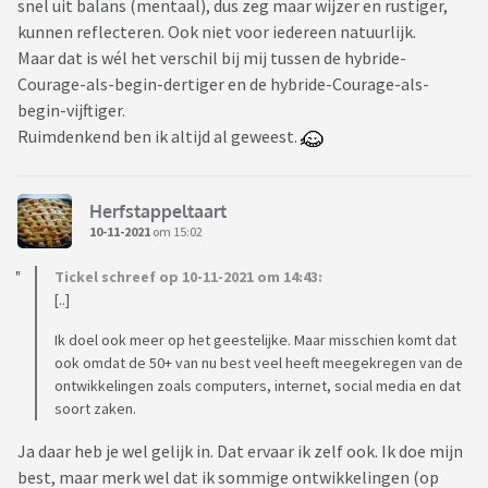
snel uit balans (mentaal), dus zeg maar wijzer en rustiger,
kunnen reflecteren. Ook niet voor iedereen natuurlijk.
Maar dat is wél het verschil bij mij tussen de hybride-
Courage-als-begin-dertiger en de hybride-Courage-als-
begin-vijftiger.
Ruimdenkend ben ik altijd al geweest.
Herfstappeltaart
10-11-2021
om 15:02
Tickel schreef op 10-11-2021 om 14:43:
[..]
Ik doel ook meer op het geestelijke. Maar misschien komt dat
ook omdat de 50+ van nu best veel heeft meegekregen van de
ontwikkelingen zoals computers, internet, social media en dat
soort zaken.
Ja daar heb je wel gelijk in. Dat ervaar ik zelf ook. Ik doe mijn
best, maar merk wel dat ik sommige ontwikkelingen (op