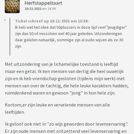
Herfstappeltaart
10-11-2021
om 14:34
Tickel schreef op 10-11-2021 om 13:38:
Ik heb wel het idee dat 50plussers in deze tijd veel "jeugdiger"
zijn dan 50 of misschien wel 40 jaar geleden. Uitzonderingen
daar gelaten natuurlijk, sommige zijn al oude wijven als ze 30
zijn.
Met uitzondering van je lichamelijke toestand is leeftijd
maar een getal. Ik ken mensen van dertig die heel ouwelijk
zijn en ik heb vriendschap gesloten (tijdens mijn werk) met
mensen van over de tachtig, die hele leuke karakters hadden,
ruimdenkend waren en gewoon "jong" in hun hele zijn.
Kortom,er zijn leuke en vervelende mensen van alle
leeftijden.
Ik geloof ook niet in "zo wijs geworden door levenservaring".
Er zijn oude mensen met ontzettend veel levenservaring en