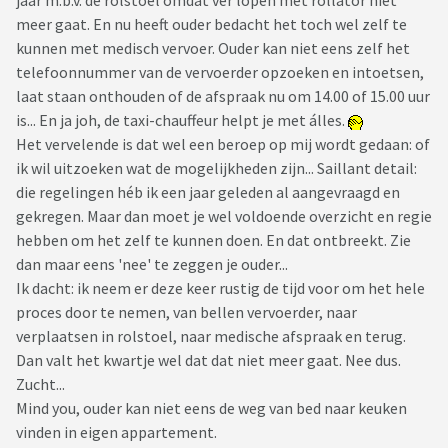
jaar m.b.v. de rolstoel omdat ver lopen met rollator niet
meer gaat. En nu heeft ouder bedacht het toch wel zelf te
kunnen met medisch vervoer. Ouder kan niet eens zelf het
telefoonnummer van de vervoerder opzoeken en intoetsen,
laat staan onthouden of de afspraak nu om 14.00 of 15.00 uur
is... En ja joh, de taxi-chauffeur helpt je met álles.
Het vervelende is dat wel een beroep op mij wordt gedaan: of
ik wil uitzoeken wat de mogelijkheden zijn... Saillant detail:
die regelingen héb ik een jaar geleden al aangevraagd en
gekregen. Maar dan moet je wel voldoende overzicht en regie
hebben om het zelf te kunnen doen. En dat ontbreekt. Zie
dan maar eens 'nee' te zeggen je ouder...
Ik dacht: ik neem er deze keer rustig de tijd voor om het hele
proces door te nemen, van bellen vervoerder, naar
verplaatsen in rolstoel, naar medische afspraak en terug.
Dan valt het kwartje wel dat dat niet meer gaat. Nee dus.
Zucht...
Mind you, ouder kan niet eens de weg van bed naar keuken
vinden in eigen appartement.