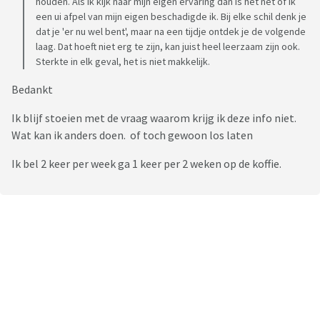
houden. Als ik kijk naar mijn eigen ervaring dan is het net of ik
het met mijn moeder speelde, ik af en toe even moest gillen
een ui afpel van mijn eigen beschadigde ik. Bij elke schil denk je
tegen iemand.
dat je 'er nu wel bent', maar na een tijdje ontdek je de volgende
laag. Dat hoeft niet erg te zijn, kan juist heel leerzaam zijn ook.
Sterkte in elk geval, het is niet makkelijk.
Bedankt
Ik blijf stoeien met de vraag waarom krijg ik deze info niet.
Wat kan ik anders doen. of toch gewoon los laten
Ik bel 2 keer per week ga 1 keer per 2 weken op de koffie.