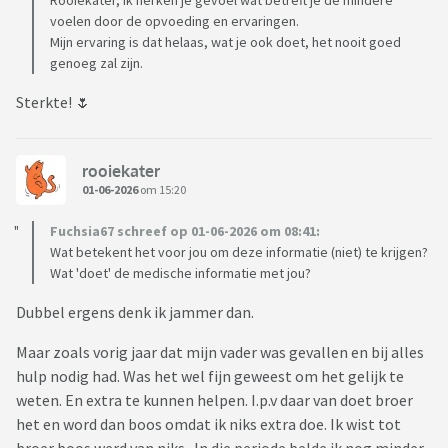
Rooiekater, ik herken je gevoel wat betreft je de mindere
voelen door de opvoeding en ervaringen.
Mijn ervaring is dat helaas, wat je ook doet, het nooit goed
genoeg zal zijn.
Sterkte! 🌷
rooiekater
01-06-2026
om 15:20
Fuchsia67 schreef op 01-06-2026 om 08:41:
Wat betekent het voor jou om deze informatie (niet) te krijgen?
Wat 'doet' de medische informatie met jou?
Dubbel ergens denk ik jammer dan.
Maar zoals vorig jaar dat mijn vader was gevallen en bij alles
hulp nodig had. Was het wel fijn geweest om het gelijk te
weten. En extra te kunnen helpen. I.p.v daar van doet broer
het en word dan boos omdat ik niks extra doe. Ik wist tot