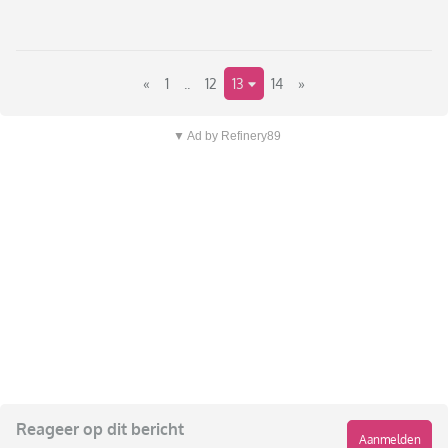
«
1
..
12
13
14
»
▼ Ad by Refinery89
Reageer op dit bericht
Aanmelden