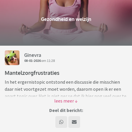
Gezondheid en welzijn
Ginevra
08-01-2026
om 11:28
Mantelzorgfrustraties
In het ergernistopic ontstond een discussie die misschien
daar niet voortgezet moet worden, daarom open ik er een
apart topic over. Het is niet per se dat ik hier nog veel over te
schrijven heb, maar ik snap wel wat er gebeurt. En ik snap
ook dat dat voor de zieke heel naar of confronterend kan zijn
Deel dit bericht:
om te lezen.
De zorg voor een zieke partner of ouder of kind kan je over de