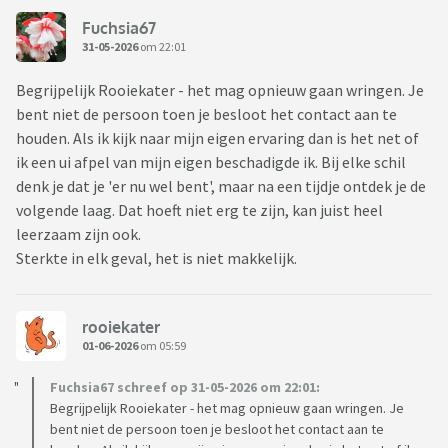
Fuchsia67
Maar daarom snap ik wel dat mensen soms even onredelijk
31-05-2026
om 22:01
zijn. Ja, nuchter bezien en in feite ben je boos op de ziekte.
Maar toch kun je in het moment soms ook even boos zijn op
Begrijpelijk Rooiekater - het mag opnieuw gaan wringen. Je
de persoon, uit onmacht en frustratie, of dan wil je even
bent niet de persoon toen je besloot het contact aan te
stoom afblazen.
houden. Als ik kijk naar mijn eigen ervaring dan is het net of
ik een ui afpel van mijn eigen beschadigde ik. Bij elke schil
Dat is heel naar om te lezen als je zelf de zieke bent. Ik heb
denk je dat je 'er nu wel bent', maar na een tijdje ontdek je de
ook een chronische aandoening (twee inmiddels) die impact
volgende laag. Dat hoeft niet erg te zijn, kan juist heel
hebben op mijn leven en dat van mijn man. Hij wordt ook
leerzaam zijn ook.
beperkt door mijn ziekte. Vandaar dat ik me kan voorstellen
Sterkte in elk geval, het is niet makkelijk.
dat er behoefte is aan een uitlaatklep waar de partner of
mantelzorger ook eens even zijn/haar ergernis kwijt kan.
Met het uitgangspunt: ja ik ben eigenlijk boos op de situatie
rooiekater
en ik zorg heus goed voor mijn geliefde, maar hier mag ik
01-06-2026
om 05:59
even onredelijk zijn.
Fuchsia67 schreef op 31-05-2026 om 22:01:
Begrijpelijk Rooiekater - het mag opnieuw gaan wringen. Je
Ik weet niet of hier behoefte aan is, als dat niet zo is zal het
bent niet de persoon toen je besloot het contact aan te
topic wel weer zakken en verdwijnen. Maar ik weet dat toen