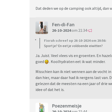
Dat deden we op de camping ook altijd, dan 
Fen-di-Fan
26-10-2024
om 21:34
Fiorah schreef op 26-10-2024 om 20:56:
Sport je? En eet je voldoende eiwitten?
Ja. Juist. Veel vlees vis en groenten. En h
goed
. Koolhydraten eet ik wat minder.
Misschien kan ik niet wennen aan de vocht in
dan hier, maar daar had ik nergens last van. D
gelezen dat de meesten na een jaar of drie we
idee of dat het is.
Poezenmeisje
26-10-2024
om 21:44