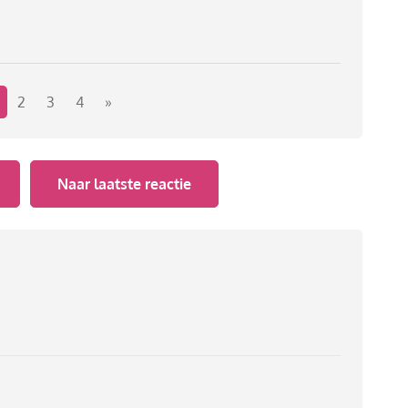
2
3
4
»
Naar laatste reactie