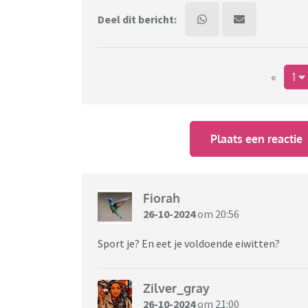
Deel dit bericht:
«
1
Plaats een reactie
Fiorah
26-10-2024
om 20:56
Sport je? En eet je voldoende eiwitten?
Zilver_gray
26-10-2024
om 21:00