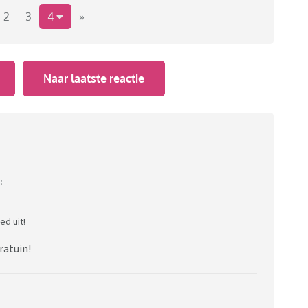
2
3
4
»
Naar laatste reactie
:
ed uit!
ratuin!