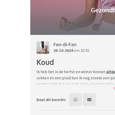
Gezondh
Fen-di-Fan
26-10-2024
om 20:42
Koud
Ik heb het in de herfst en winter binnen
altij
sokken en een plaid ben ik nog steeds een ijs
graden krijg ik ruzie met mijn vriend en mijn
Dokter zegt geen vreemde dingen te zien.
Das mooi….maar wel kouuuuud.
Deel dit bericht:
iemand hier met dezelfde problemen en iets d