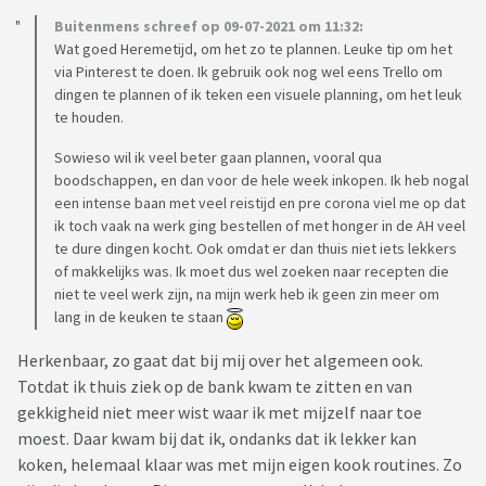
Buitenmens schreef op 09-07-2021 om 11:32:
Wat goed Heremetijd, om het zo te plannen. Leuke tip om het
via Pinterest te doen. Ik gebruik ook nog wel eens Trello om
dingen te plannen of ik teken een visuele planning, om het leuk
te houden.
Sowieso wil ik veel beter gaan plannen, vooral qua
boodschappen, en dan voor de hele week inkopen. Ik heb nogal
een intense baan met veel reistijd en pre corona viel me op dat
ik toch vaak na werk ging bestellen of met honger in de AH veel
te dure dingen kocht. Ook omdat er dan thuis niet iets lekkers
of makkelijks was. Ik moet dus wel zoeken naar recepten die
niet te veel werk zijn, na mijn werk heb ik geen zin meer om
lang in de keuken te staan
Herkenbaar, zo gaat dat bij mij over het algemeen ook.
Totdat ik thuis ziek op de bank kwam te zitten en van
gekkigheid niet meer wist waar ik met mijzelf naar toe
moest. Daar kwam bij dat ik, ondanks dat ik lekker kan
koken, helemaal klaar was met mijn eigen kook routines. Zo