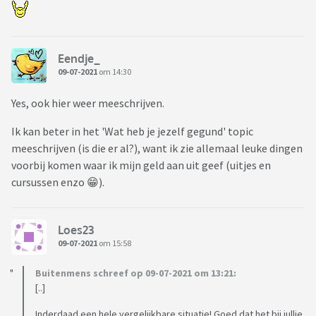
Eendje_
09-07-2021
om 14:30
Yes, ook hier weer meeschrijven.
Ik kan beter in het 'Wat heb je jezelf gegund' topic
meeschrijven (is die er al?), want ik zie allemaal leuke dingen
voorbij komen waar ik mijn geld aan uit geef (uitjes en
cursussen enzo 😁).
Loes23
09-07-2021
om 15:58
Buitenmens schreef op 09-07-2021 om 13:21:
[..]
Inderdaad een hele vergelijkbare situatie! Goed dat het bij jullie