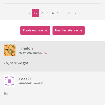
«
1
2
3
4
5
..
68
»
Plaats een reactie
Naar laatste reactie
_melon
09-07-2021
om 09:07
Zo, here we go!
Loes23
09-07-2021
om 09:22
Hoi!