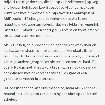
mijzelf (en mijn dochter, die net op zichzelf woont) op weg
the helpen heb ik een Low Budget board aangemaakt op
Pinterest met bijvoorbeeld: "mijn favoriete aankopen bij
Aldi" zoals olijf olie, gepelde tomaten,etc. Als ik een
maaltijd maak waarvan ik denk " dat was lekker, en eigenlijk
niet duur." Upload ik een soort gelijk recept en komt dit ook
op dat bord, als een reminder.
Als ik tijd heb, spit ik de aanbiedingen van de week door en
als b.v. varkenshaasjes in de aanbieding zijn plaats ik een
recept op dat bord onder ideeen voor deze week, dat ik van 1
van mijn andere georganiseerde recepten borden haal. Dit
doe ik b.v. dan met alles wat ik tegenkom en ook nog is kan
combineren met de varkenshaasjes. Ook gaat er een
gedeelte de vriezer in uiteraard.
Dit doe ik het echt niet elke maand zo, maar als ik echt een
maand krap zit kan zo een planning een slok op een borrel
schelen.