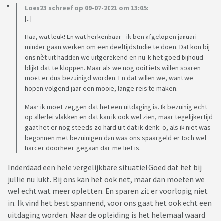
Loes23 schreef op 09-07-2021 om 13:05:
[..]
Haa, wat leuk! En wat herkenbaar - ik ben afgelopen januari
minder gaan werken om een deeltijdstudie te doen. Dat kon bij
ons nèt uit hadden we uitgerekend en nu ik het goed bijhoud
blijkt dat te kloppen. Maar als we nog ooit iets willen sparen
moet er dus bezuinigd worden. En dat willen we, want we
hopen volgend jaar een mooie, lange reis te maken.
Maar ik moet zeggen dat het een uitdaging is. Ik bezuinig echt
op allerlei vlakken en dat kan ik ook wel zien, maar tegelijkertijd
gaat het er nog steeds zo hard uit dat ik denk: o, als ik niet was
begonnen met bezuinigen dan was ons spaargeld er toch wel
harder doorheen gegaan dan me lief is.
Inderdaad een hele vergelijkbare situatie! Goed dat het bij
jullie nu lukt. Bij ons kan het ook net, maar dan moeten we
wel echt wat meer opletten. En sparen zit er voorlopig niet
in. Ik vind het best spannend, voor ons gaat het ook echt een
uitdaging worden. Maar de opleiding is het helemaal waard