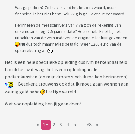
Wat ga je doen? Zo leuk! Ik vind het het ook waard, maar
financieel is het niet best. Gelukkig is geluk veel meer waard.
Herinneren de meeschrijvers van viva zich de rekening van
onze notaris nog, 2,5 jaar na dato? Helaas heb ik net bij het
uitpakken van de verhuisdozen de originele factuur gevonden
Nu dus toch maar netjes betaald. Weer 1200 euro van de
spaarrekening af
Het is een hele specifieke opleiding dus ivm herkenbaarheid
hou ik het wat vaag: het is een opleiding in de
podiumkunsten (en mijn droom sinds ik me kan herinneren)
Betekent trouwens ook dat ik moet gaan wennen aan
weinig geld haha
Lastige wereld.
Wat voor opleiding ben jij gaan doen?
«
1
2
3
4
5
..
68
»