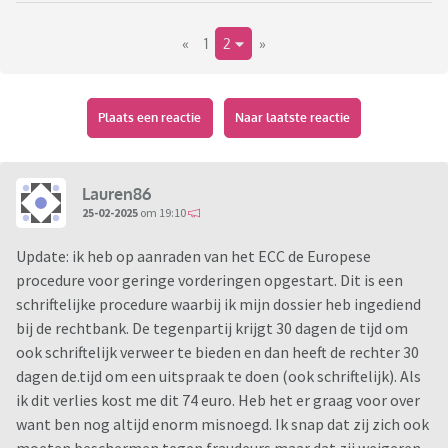
is en dat ik maar klacht moet neerleggen bij de politie.
«
1
2
»
Heb onmiddellijk met de koerier gebeld en zij zeggen dat in
principe de consument beschermd is vanaf afgifte van het
pakket. Aangezien ik het retourlabel van de webshop
gebruikt heb dient de webshop bij ontvangst van een
Plaats een reactie
Naar laatste reactie
leeg/beschadigd pakket dit te melden bij de koerierdienst.
Dit is niet gebeurd, noch werd ik geïnformeerd dat mijn
pakket leeg aangekomen is.
Lauren86
Heeft iemand dit ook al ooit aan de hand gehad en is dit
25-02-2025
om 19:10
uiteindelijk in orde gekomen? Helaas gaat het hier om 2 paar
Update: ik heb op aanraden van het ECC de Europese
schoenen met een totaalbedrag van 380 euro
Heb geen
procedure voor geringe vorderingen opgestart. Dit is een
zin in consumentenbemiddeling of dergelijke op te starten...
schriftelijke procedure waarbij ik mijn dossier heb ingediend
Edit: mijn pakket werd blijkbaar niet ingescand maar
bij de rechtbank. De tegenpartij krijgt 30 dagen de tijd om
handmatig verwerkt en bijgevolg niet gewogen. Ik kan dus
ook schriftelijk verweer te bieden en dan heeft de rechter 30
helaas niet aantonen dat ik geen lege doos verzonden heb.
dagen de.tijd om een uitspraak te doen (ook schriftelijk). Als
ik dit verlies kost me dit 74 euro. Heb het er graag voor over
want ben nog altijd enorm misnoegd. Ik snap dat zij zich ook