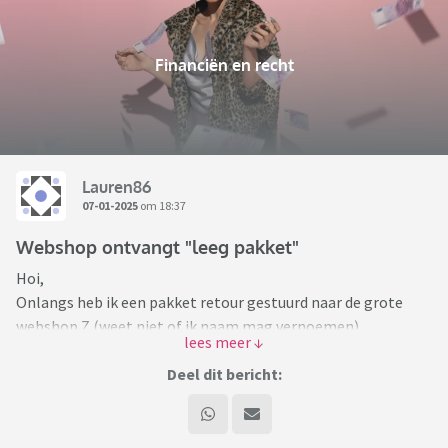
Financiën en recht
Lauren86
07-01-2025
om 18:37
Webshop ontvangt "leeg pakket"
Hoi,
Onlangs heb ik een pakket retour gestuurd naar de grote
webshop Z (weet niet of ik naam mag vernoemen).
Aangezien mijn retour normaliter binnen een week verwerkt
is en het nu al bijna 3 weken duurde terwijl ik zag dat het
Deel dit bericht:
aangekomen was, toch maar even gemaild. Ik moest een
rechtsverklaring invullen en het bewijsje van afgift mailen.
Nu krijg ik vandaag een bericht dat de doos leeg toegekomen