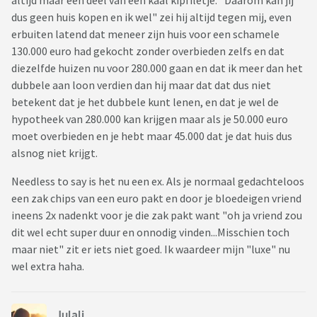
altijd maar een deel van een kaal kipfiletje. "Daarom kan jij
dus geen huis kopen en ik wel" zei hij altijd tegen mij, even
erbuiten latend dat meneer zijn huis voor een schamele
130.000 euro had gekocht zonder overbieden zelfs en dat
diezelfde huizen nu voor 280.000 gaan en dat ik meer dan het
dubbele aan loon verdien dan hij maar dat dat dus niet
betekent dat je het dubbele kunt lenen, en dat je wel de
hypotheek van 280.000 kan krijgen maar als je 50.000 euro
moet overbieden en je hebt maar 45.000 dat je dat huis dus
alsnog niet krijgt.
Needless to say is het nu een ex. Als je normaal gedachteloos
een zak chips van een euro pakt en door je bloedeigen vriend
ineens 2x nadenkt voor je die zak pakt want "oh ja vriend zou
dit wel echt super duur en onnodig vinden...Misschien toch
maar niet" zit er iets niet goed. Ik waardeer mijn "luxe" nu
wel extra haha.
Julali