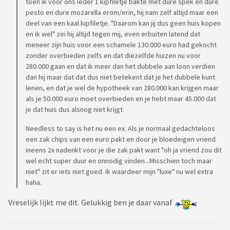
toen ik voor ons ieder 1 kipfiletje bakte met dure spek en dure
pesto en dure mozarella erom/erin, hij nam zelf altijd maar een
deel van een kaal kipfiletje. "Daarom kan jij dus geen huis kopen
en ik wel" zei hij altijd tegen mij, even erbuiten latend dat
meneer zijn huis voor een schamele 130.000 euro had gekocht
zonder overbieden zelfs en dat diezelfde huizen nu voor
280.000 gaan en dat ik meer dan het dubbele aan loon verdien
dan hij maar dat dat dus niet betekent dat je het dubbele kunt
lenen, en dat je wel de hypotheek van 280.000 kan krijgen maar
als je 50.000 euro moet overbieden en je hebt maar 45.000 dat
je dat huis dus alsnog niet krijgt.
Needless to say is het nu een ex. Als je normaal gedachteloos
een zak chips van een euro pakt en door je bloedeigen vriend
ineens 2x nadenkt voor je die zak pakt want "oh ja vriend zou dit
wel echt super duur en onnodig vinden...Misschien toch maar
niet" zit er iets niet goed. Ik waardeer mijn "luxe" nu wel extra
haha.
Vreselijk lijkt me dit. Gelukkig ben je daar vanaf