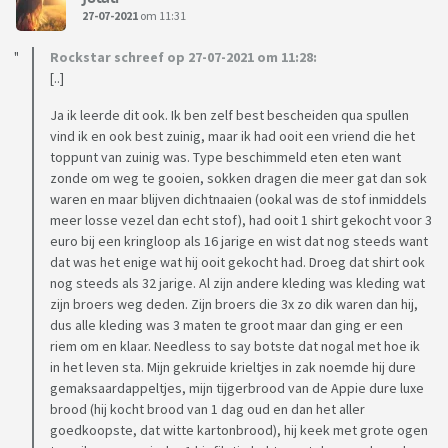
27-07-2021
om 11:31
Rockstar schreef op 27-07-2021 om 11:28:
[..]
Ja ik leerde dit ook. Ik ben zelf best bescheiden qua spullen
vind ik en ook best zuinig, maar ik had ooit een vriend die het
toppunt van zuinig was. Type beschimmeld eten eten want
zonde om weg te gooien, sokken dragen die meer gat dan sok
waren en maar blijven dichtnaaien (ookal was de stof inmiddels
meer losse vezel dan echt stof), had ooit 1 shirt gekocht voor 3
euro bij een kringloop als 16 jarige en wist dat nog steeds want
dat was het enige wat hij ooit gekocht had. Droeg dat shirt ook
nog steeds als 32 jarige. Al zijn andere kleding was kleding wat
zijn broers weg deden. Zijn broers die 3x zo dik waren dan hij,
dus alle kleding was 3 maten te groot maar dan ging er een
riem om en klaar. Needless to say botste dat nogal met hoe ik
in het leven sta. Mijn gekruide krieltjes in zak noemde hij dure
gemaksaardappeltjes, mijn tijgerbrood van de Appie dure luxe
brood (hij kocht brood van 1 dag oud en dan het aller
goedkoopste, dat witte kartonbrood), hij keek met grote ogen