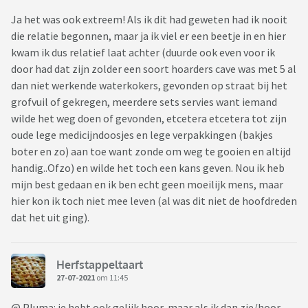
Ja het was ook extreem! Als ik dit had geweten had ik nooit
die relatie begonnen, maar ja ik viel er een beetje in en hier
kwam ik dus relatief laat achter (duurde ook even voor ik
door had dat zijn zolder een soort hoarders cave was met 5 al
dan niet werkende waterkokers, gevonden op straat bij het
grofvuil of gekregen, meerdere sets servies want iemand
wilde het weg doen of gevonden, etcetera etcetera tot zijn
oude lege medicijndoosjes en lege verpakkingen (bakjes
boter en zo) aan toe want zonde om weg te gooien en altijd
handig..Ofzo) en wilde het toch een kans geven. Nou ik heb
mijn best gedaan en ik ben echt geen moeilijk mens, maar
hier kon ik toch niet mee leven (al was dit niet de hoofdreden
dat het uit ging).
Herfstappeltaart
27-07-2021
om 11:45
@ Pluma: je hebt ook gelijk hoor, maar als ik dan zie/hoor