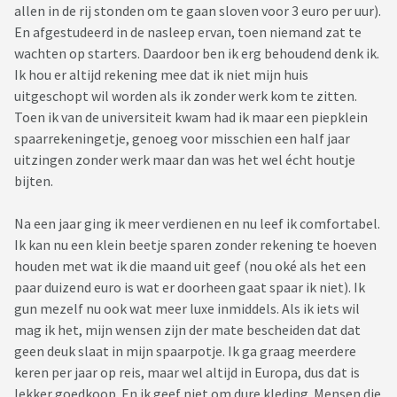
allen in de rij stonden om te gaan sloven voor 3 euro per uur).
En afgestudeerd in de nasleep ervan, toen niemand zat te
wachten op starters. Daardoor ben ik erg behoudend denk ik.
Ik hou er altijd rekening mee dat ik niet mijn huis
uitgeschopt wil worden als ik zonder werk kom te zitten.
Toen ik van de universiteit kwam had ik maar een piepklein
spaarrekeningetje, genoeg voor misschien een half jaar
uitzingen zonder werk maar dan was het wel écht houtje
bijten.
Na een jaar ging ik meer verdienen en nu leef ik comfortabel.
Ik kan nu een klein beetje sparen zonder rekening te hoeven
houden met wat ik die maand uit geef (nou oké als het een
paar duizend euro is wat er doorheen gaat spaar ik niet). Ik
gun mezelf nu ook wat meer luxe inmiddels. Als ik iets wil
mag ik het, mijn wensen zijn der mate bescheiden dat dat
geen deuk slaat in mijn spaarpotje. Ik ga graag meerdere
keren per jaar op reis, maar wel altijd in Europa, dus dat is
lekker goedkoop. En ik geef niet om dure kleding. Mensen die