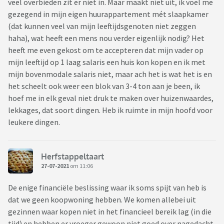
veel overbieden zit er niet in. Maar maakt niet uit, ik voel me
gezegend in mijn eigen huurappartement mét slaapkamer
(dat kunnen veel van mijn leeftijdsgenoten niet zeggen
haha), wat heeft een mens nou verder eigenlijk nodig? Het
heeft me even gekost om te accepteren dat mijn vader op
mijn leeftijd op 1 laag salaris een huis kon kopen en ik met
mijn bovenmodale salaris niet, maar ach het is wat het is en
het scheelt ook weer een blok van 3-4 ton aan je been, ik
hoef me in elk geval niet druk te maken over huizenwaardes,
lekkages, dat soort dingen. Heb ik ruimte in mijn hoofd voor
leukere dingen.
Herfstappeltaart
27-07-2021
om 11:06
De enige financiële beslissing waar ik soms spijt van heb is
dat we geen koopwoning hebben. We komen allebei uit
gezinnen waar kopen niet in het financieel bereik lag (in die
tijd) en hebben er vroeger gewoon niet goed over nagedacht.