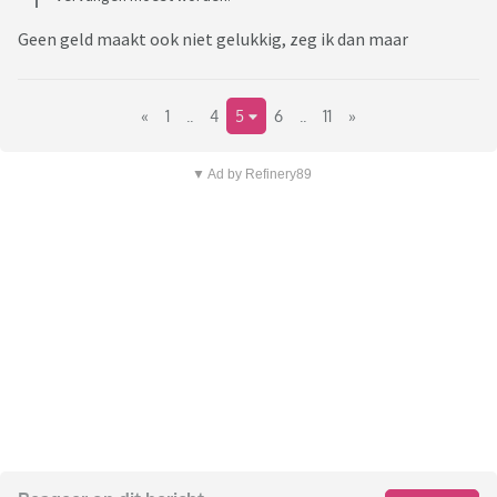
Geen geld maakt ook niet gelukkig, zeg ik dan maar
«
1
..
4
5
6
..
11
»
▼ Ad by Refinery89