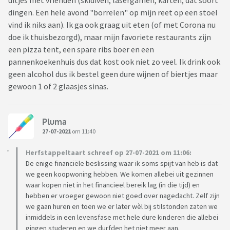
uitjes met vrienden (skidiven, lasergamen, karten, dat soort
dingen. Een hele avond "borrelen" op mijn reet op een stoel
vind ik niks aan). Ik ga ook graag uit eten (of met Corona nu
doe ik thuisbezorgd), maar mijn favoriete restaurants zijn
een pizza tent, een spare ribs boer en een
pannenkoekenhuis dus dat kost ook niet zo veel. Ik drink ook
geen alcohol dus ik bestel geen dure wijnen of biertjes maar
gewoon 1 of 2 glaasjes sinas.
Pluma
27-07-2021
om 11:40
Herfstappeltaart schreef op 27-07-2021 om 11:06:
De enige financiële beslissing waar ik soms spijt van heb is dat
we geen koopwoning hebben. We komen allebei uit gezinnen
waar kopen niet in het financieel bereik lag (in die tijd) en
hebben er vroeger gewoon niet goed over nagedacht. Zelf zijn
we gaan huren en toen we er later wèl bij stilstonden zaten we
inmiddels in een levensfase met hele dure kinderen die allebei
gingen studeren en we durfden het niet meer aan.