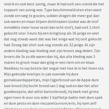
vind ik en ook best zuinig, maar ik had ooit een vriend die het
toppunt van zuinig was. Type beschimmeld eten eten want
zonde om weg te gooien, sokken dragen die meer gat dan
sok waren en maar blijven dichtnaaien (ookal was de stof
inmiddels meer losse vezel dan echt stof), had ooit 1 shirt
gekocht voor 3 euro bij een kringloop als 16 jarige en wist
dat nog steeds want dat was het enige wat hij ooit gekocht
had. Droeg dat shirt ook nog steeds als 32 jarige. Al zijn
andere kleding was kleding wat zijn broers weg deden. Zijn
broers die 3x zo dik waren dan hij, dus alle kleding was 3
maten te groot maar dan ging er een riem om en klaar.
Needless to say botste dat nogal met hoe ik in het leven sta.
Mijn gekruide krieltjes in zak noemde hij dure
gemaksaardappeltjes, mijn tijgerbrood van de Appie dure
luxe brood (hij kocht brood van 1 dag oud en dan het aller
goedkoopste, dat witte kartonbrood), hij keek met grote
ogen toen ik voor ons ieder 1 kipfiletje bakte met dure spek
en dure pesto en dure mozarella erom/erin, hij nam zelf