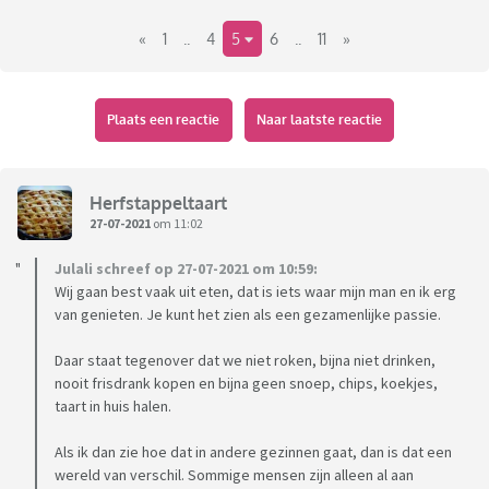
«
1
..
4
5
6
..
11
»
Plaats een reactie
Naar laatste reactie
Herfstappeltaart
27-07-2021
om 11:02
Julali schreef op 27-07-2021 om 10:59:
Wij gaan best vaak uit eten, dat is iets waar mijn man en ik erg
van genieten. Je kunt het zien als een gezamenlijke passie.
Daar staat tegenover dat we niet roken, bijna niet drinken,
nooit frisdrank kopen en bijna geen snoep, chips, koekjes,
taart in huis halen.
Als ik dan zie hoe dat in andere gezinnen gaat, dan is dat een
wereld van verschil. Sommige mensen zijn alleen al aan